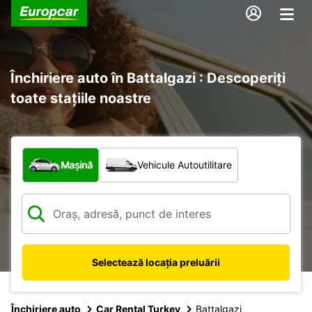
Închiriere auto în Battalgazi : Descoperiți
toate stațiile noastre
Ce tip de vehicul?
Mașină
Vehicule Autoutilitare
Selectează locația preluării
Închiriere auto
Car Rental Turkey
Battalgazi