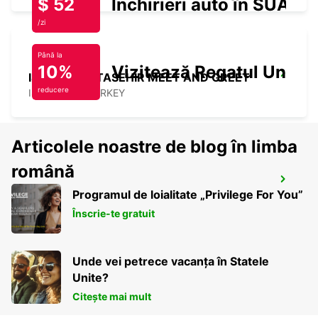
$ 52
Închirieri auto în SUA
/zi
Până la
10%
Vizitează Regatul Unit
ISTANBUL ATASEHIR MEET AND GREET
reducere
ISTANBUL - TURKEY
Articolele noastre de blog în limba
română
TAKSIM
Programul de loialitate „Privilege For You”
ISTANBUL - TURKEY
Înscrie-te gratuit
Unde vei petrece vacanța în Statele
Unite?
Citește mai mult