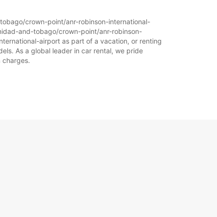
21:01 - 23:59*
d-tobago/crown-point/anr-robinson-international-
xe suplimentare
trinidad-and-tobago/crown-point/anr-robinson-
mul de funcționare poate varia datorită
ternational-airport as part of a vacation, or renting
rilor legale.
els. As a global leader in car rental, we pride
n charges.
+1868 (868) 2352277
Itinerariu