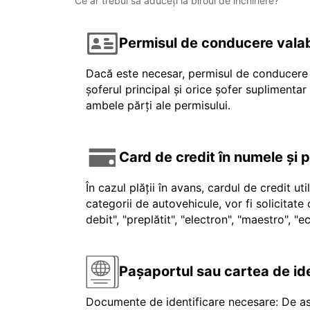
Ce ar trebui să aduceți la biroul de închiriere?
Permisul de conducere valab
Dacă este necesar, permisul de conducere v
șoferul principal și orice șofer suplimenta
ambele părți ale permisului.
Card de credit în numele și 
În cazul plății în avans, cardul de credit ut
categorii de autovehicule, vor fi solicitat
debit", "preplătit", "electron", "maestro", 
Pașaportul sau cartea de id
Documente de identificare necesare: De as