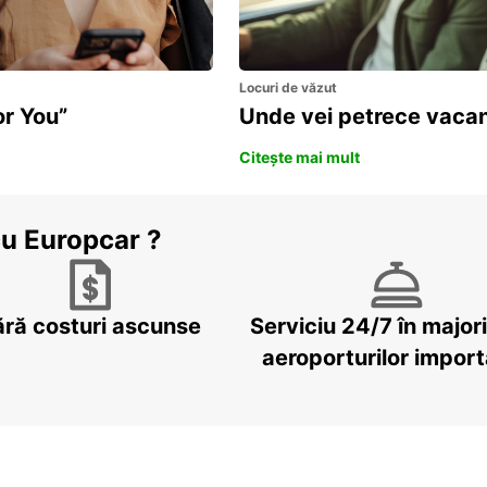
Locuri de văzut
or You”
Unde vei petrece vacan
Citește mai mult
cu Europcar ?
ără costuri ascunse
Serviciu 24/7 în major
aeroporturilor impor