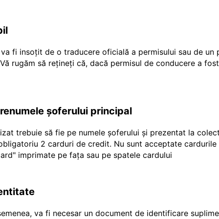
il
a fi insoțit de o traducere oficială a permisului sau de un
r Vă rugăm să rețineți că, dacă permisul de conducere a fost
prenumele șoferului principal
ilizat trebuie să fie pe numele șoferului și prezentat la cole
e obligatoriu 2 carduri de credit. Nu sunt acceptate carduril
"ecard" imprimate pe fața sau pe spatele cardului
entitate
emenea, va fi necesar un document de identificare suplimen