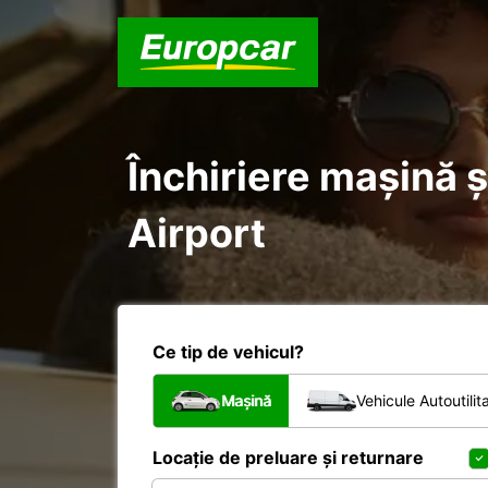
Închiriere mașină ș
Airport
Ce tip de vehicul?
Mașină
Vehicule Autoutilit
Locație de preluare și returnare