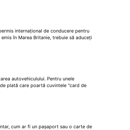
 permis internațional de conducere pentru
 emis în Marea Britanie, trebuie să aduceți
ctarea autovehiculului. Pentru unele
e de plată care poartă cuvintele "card de
tar, cum ar fi un pașaport sau o carte de