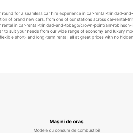
ar round for a seamless car hire experience in car-rental-trinidad-an
*Cu ta
ction of brand new cars, from one of our stations across car-rental-
Progra
r rental in car-rental-trinidad-and-tobago/crown-point/anr-robinson-in
Sărbăto
 car to suit your needs from our wide range of economy and luxury mod
flexible short- and long-term rental, all at great prices with no hidde
Mașini de oraș
Modele cu consum de combustibil