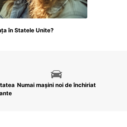
ța în Statele Unite?
itatea
Numai mașini noi de închiriat
tante