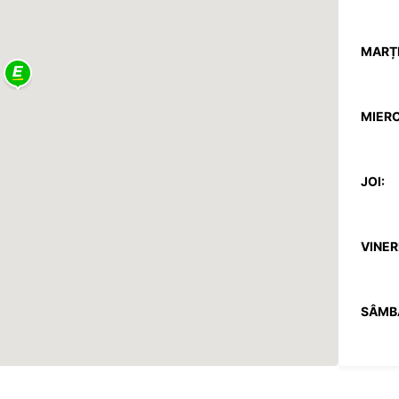
MARȚI
MIERC
JOI:
VINERI
SÂMB
DUMIN