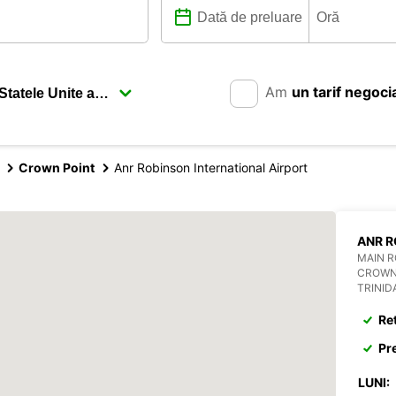
Am
un tarif negoci
Crown Point
Anr Robinson International Airport
ANR R
MAIN 
CROWN
TRINI
Re
Pr
LUNI: