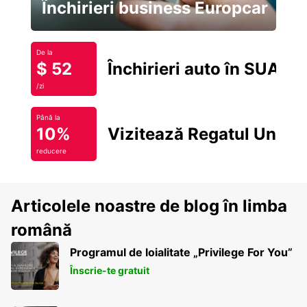
Închirieri business Europcar
De la
$ 52
Închirieri auto în SUA
/zi
Până la
10%
Vizitează Regatul Unit
reducere
Articolele noastre de blog în limba
română
Programul de loialitate „Privilege For You”
Înscrie-te gratuit