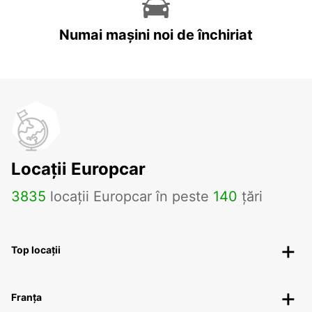
Numai mașini noi de închiriat
Locații Europcar
3835
locații Europcar în peste
140
țări
Top locații
Franța