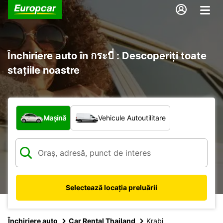
Închiriere auto în กระบี่ : Descoperiți toate
stațiile noastre
Ce tip de vehicul?
Mașină
Vehicule Autoutilitare
Selectează locația preluării
Închiriere auto
Car Rental Thailand
Krabi