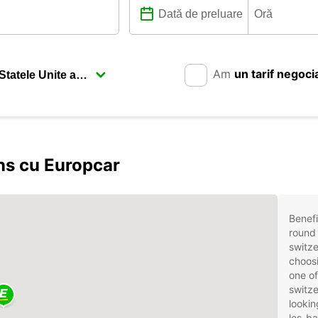
Am
un tarif negoci
ns cu Europcar
Benefi
round 
switze
choosi
one of
switze
lookin
les-ba