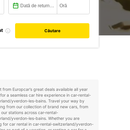
at
Căutare
t from Europcar’s great deals available all year
for a seamless car hire experience in car-rental-
rland/yverdon-les-bains. Travel your way by
ng from our collection of brand new cars, from
 our stations across car-rental-
rland/yverdon-les-bains. Whether you are
g for car rental in car-rental-switzerland/yverdon-
ins as part of a vacation, or renting a car for a