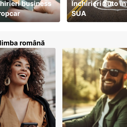
hirieri business
Închirieri auto în
ropcar
SUA
ează-te acum
descoperă țara pe șosea!
n limba română