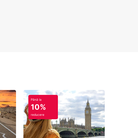
Până la
10%
reducere