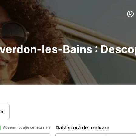
Yverdon-les-Bains : Descope
are
Dată și oră de preluare
Aceeași locație de returnare