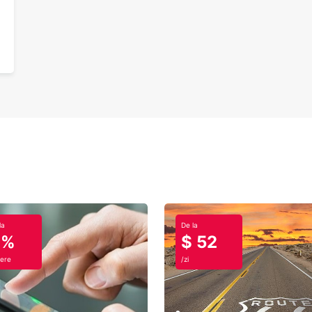
la
De la
0%
$ 52
ere
/zi