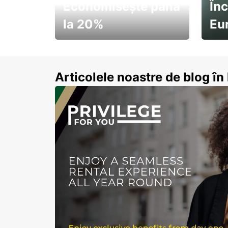
Economisește până
Înc
la 20%
Eu
Pornește la drum cu
Abon
economii de vară
Articolele noastre de blog î