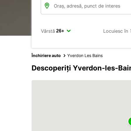
Vârstă
Locuiesc în
Închiriere auto
Yverdon Les Bains
Descoperiți Yverdon-les-Bai