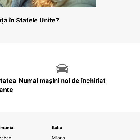
ța în Statele Unite?
itatea
Numai mașini noi de închiriat
tante
rmania
Italia
nchen
Milano