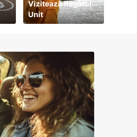
Vizitează Regatul
Unit
Pregătește-te pentru o
călătorie de neuitat!