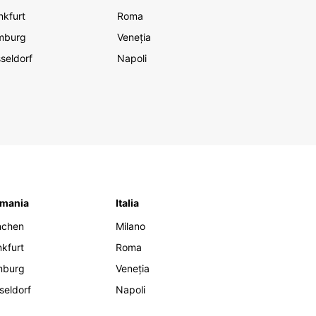
nkfurt
Roma
mburg
Veneția
seldorf
Napoli
mania
Italia
nchen
Milano
nkfurt
Roma
mburg
Veneția
seldorf
Napoli