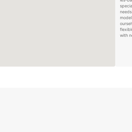
specia
needs
models
oursel
flexib
with n