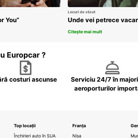
Locuri de văzut
or You”
Unde vei petrece vacan
Citește mai mult
cu Europcar ?
ără costuri ascunse
Serviciu 24/7 în major
aeroporturilor impor
Top locații
Franța
Ge
Închirieri auto în SUA
Nisa
Mu