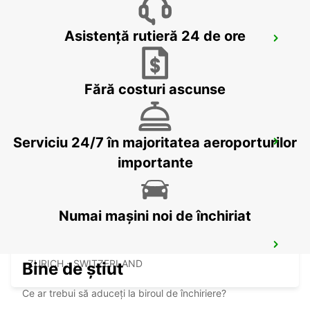
Asistență rutieră 24 de ore
ZURICH ZENTRUM ETH ONLY ETH
ZURICH - SWITZERLAND
Fără costuri ascunse
Serviciu 24/7 în majoritatea aeroporturilor
ZURICH ETH HOENGGERBERG
ZURICH - SWITZERLAND
importante
Numai mașini noi de închiriat
ZURICH MAIN STATION
ZURICH - SWITZERLAND
Bine de știut
Ce ar trebui să aduceți la biroul de închiriere?