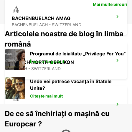
Mai multe birouri
BACHENBUELACH AMAG
BACHENBUELACH - SWITZERLAND
Articolele noastre de blog în limba
română
Programul de loialitate „Privilege For You”
Înscrie-te gratuit
ZURICH NORTH OERLIKON
ZURICH - SWITZERLAND
Unde vei petrece vacanța în Statele
Unite?
Citește mai mult
USTER AMAG
De ce să închiriați o mașină cu
USTER - SWITZERLAND
Europcar ?