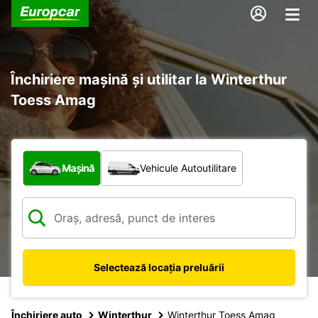
Închiriere mașină și utilitar la Winterthur
Toess Amag
Ce tip de vehicul?
Mașină
Vehicule Autoutilitare
Selectează locația preluării
Închiriere auto
Winterthur
Winterthur Toess Amag