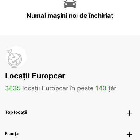
Numai mașini noi de închiriat
Locații Europcar
3835
locații Europcar în peste
140
țări
Top locații
Franța