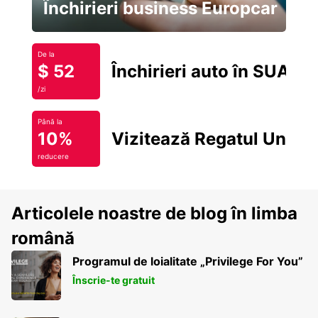
Închirieri business Europcar
De la
$ 52
Închirieri auto în SUA
/zi
Până la
10%
Vizitează Regatul Unit
reducere
Articolele noastre de blog în limba
română
Programul de loialitate „Privilege For You”
Înscrie-te gratuit