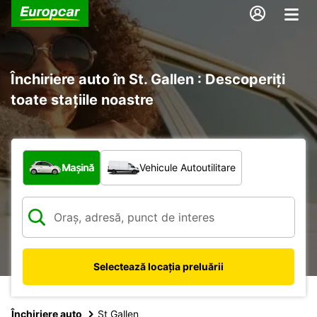
Închiriere auto în St. Gallen : Descoperiți
toate stațiile noastre
Ce tip de vehicul?
Mașină
Vehicule Autoutilitare
Selectează locația preluării
Închiriere auto
St Gallen