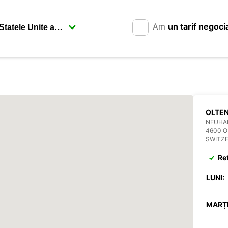
Am
un tarif negoci
OLTEN
NEUHA
4600 O
SWITZ
Re
LUNI:
MARȚI