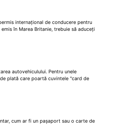
 permis internațional de conducere pentru
 emis în Marea Britanie, trebuie să aduceți
ctarea autovehiculului. Pentru unele
e de plată care poartă cuvintele "card de
tar, cum ar fi un pașaport sau o carte de