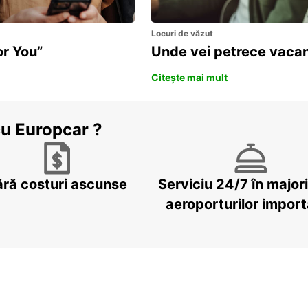
Locuri de văzut
or You”
Unde vei petrece vacan
Citește mai mult
cu Europcar ?
ără costuri ascunse
Serviciu 24/7 în major
aeroporturilor impor