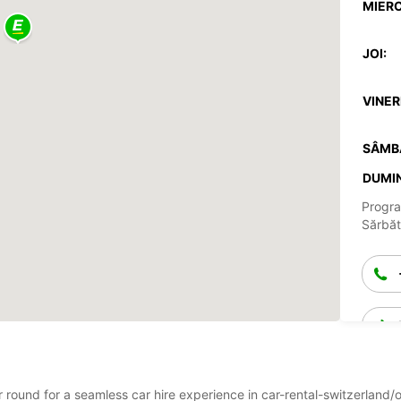
MIERC
JOI:
VINERI
SÂMB
DUMIN
Progra
Sărbăto
ar round for a seamless car hire experience in car-rental-switzerland