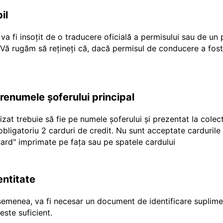
il
a fi insoțit de o traducere oficială a permisului sau de un
r Vă rugăm să rețineți că, dacă permisul de conducere a fost
prenumele șoferului principal
ilizat trebuie să fie pe numele șoferului și prezentat la cole
e obligatoriu 2 carduri de credit. Nu sunt acceptate carduril
"ecard" imprimate pe fața sau pe spatele cardului
entitate
emenea, va fi necesar un document de identificare suplimen
ste suficient.