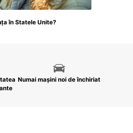
ța în Statele Unite?
itatea
Numai mașini noi de închiriat
tante