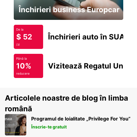
Închirieri business Europcar
De la
$ 52
Închirieri auto în SUA
/zi
Până la
10%
Vizitează Regatul Unit
reducere
Articolele noastre de blog în limba
română
Programul de loialitate „Privilege For You”
Înscrie-te gratuit