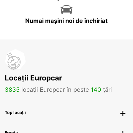
Numai mașini noi de închiriat
Locații Europcar
3835
locații Europcar în peste
140
țări
Top locații
Franța