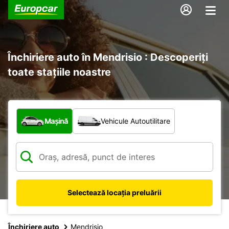
Închiriere auto în Mendrisio : Descoperiți
toate stațiile noastre
Ce tip de vehicul?
Mașină
Vehicule Autoutilitare
Selectează locația preluării
Închiriere auto
Mendrisio