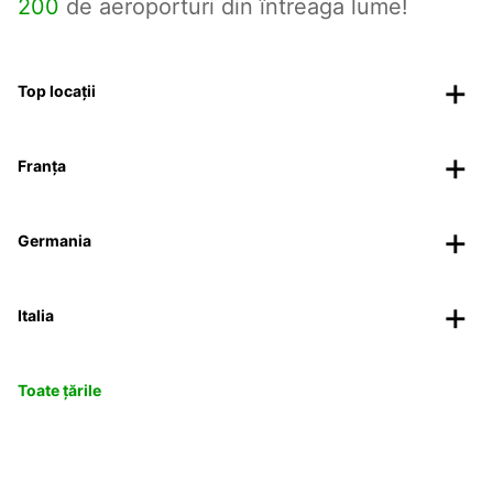
200
de aeroporturi din întreaga lume!
Top locații
Franța
Germania
Italia
Toate țările