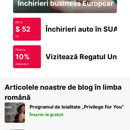
Închirieri business Europcar
De la
$ 52
Închirieri auto în SUA
/zi
Până la
10%
Vizitează Regatul Unit
reducere
Articolele noastre de blog în limba
română
Programul de loialitate „Privilege For You”
Înscrie-te gratuit