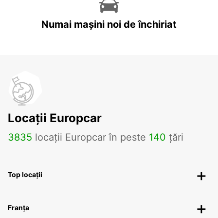
Numai mașini noi de închiriat
Locații Europcar
3835
locații Europcar în peste
140
țări
Top locații
Franța