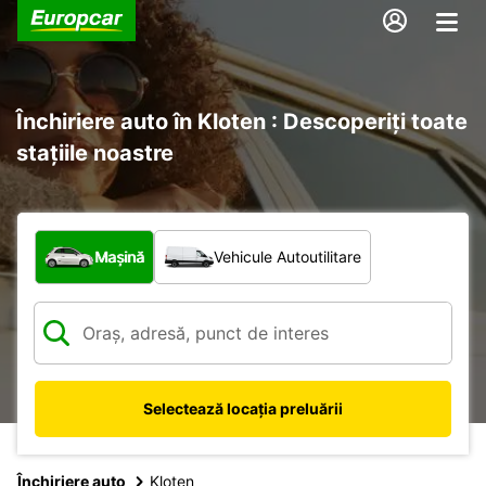
Închiriere auto în Kloten : Descoperiți toate
stațiile noastre
Ce tip de vehicul?
Mașină
Vehicule Autoutilitare
Selectează locația preluării
Închiriere auto
Kloten