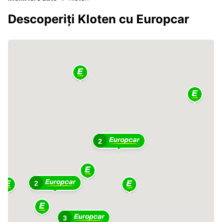
Descoperiți Kloten cu Europcar
2
2
3