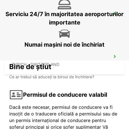
Serviciu 24/7 în majoritatea aeroporturilor
ZURICH MAIN STATION
ZURICH - SWITZERLAND
importante
Numai mașini noi de închiriat
ZURICH NORTH OERLIKON
ZURICH - SWITZERLAND
Bine de știut
Ce ar trebui să aduceți la biroul de închiriere?
Permisul de conducere valabil
Dacă este necesar, permisul de conducere va fi
insoțit de o traducere oficială a permisului sau de
un permis internațional de conducere pentru
șoferul principal și orice șofer suplimentar Vă