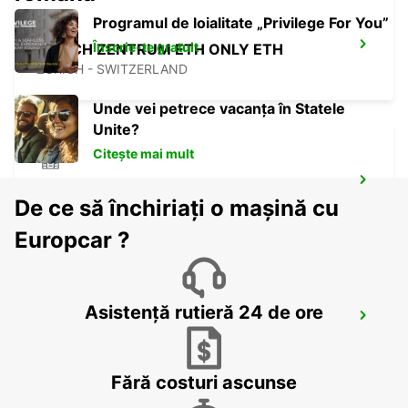
Programul de loialitate „Privilege For You”
Înscrie-te gratuit
ZURICH ZENTRUM ETH ONLY ETH
ZURICH - SWITZERLAND
Unde vei petrece vacanța în Statele
Unite?
Citește mai mult
CHAM ZUG AMAG
De ce să închiriați o mașină cu
CHAM - SWITZERLAND
Europcar ?
Asistență rutieră 24 de ore
ZURICH BRUNAUPARK
ZURICH - SWITZERLAND
Fără costuri ascunse