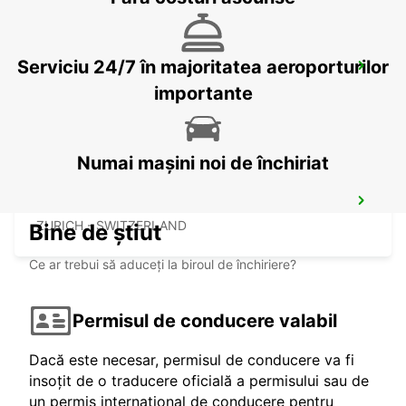
Serviciu 24/7 în majoritatea aeroporturilor
ZURICH BRUNAUPARK
ZURICH - SWITZERLAND
importante
Numai mașini noi de închiriat
ZURICH ALTSTETTEN
ZURICH - SWITZERLAND
Bine de știut
Ce ar trebui să aduceți la biroul de închiriere?
Permisul de conducere valabil
Dacă este necesar, permisul de conducere va fi
insoțit de o traducere oficială a permisului sau de
un permis internațional de conducere pentru