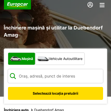
Închiriere mașină și utilitar la Duebendorf
Amag
Ce tip de vehicul?
Mașină
Vehicule Autoutilitare
Selectează locația preluării
Închiriere auto
Duebendorf Amag