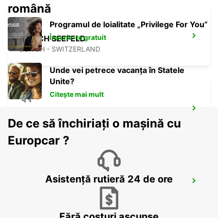
română
Programul de loialitate „Privilege For You”
Înscrie-te gratuit
ZURICH SEEFELD
ZURICH - SWITZERLAND
Unde vei petrece vacanța în Statele
Unite?
Citește mai mult
ZURICH KLOTEN AIRPORT
De ce să închiriați o mașină cu
ZURICH - SWITZERLAND
Europcar ?
Asistență rutieră 24 de ore
ZURICH ETH HOENGGERBERG
ZURICH - SWITZERLAND
Fără costuri ascunse