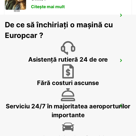
Citește mai mult
STOCKHOLM BREDDEN
De ce să închiriați o mașină cu
UPPLANDS VASBY - SWEDEN
Europcar ?
Asistență rutieră 24 de ore
STOCKHOLM SKODA BREDDEN
UPPLANDS VASBY - SWEDEN
Fără costuri ascunse
Serviciu 24/7 în majoritatea aeroporturilor
VALLENTUNA
VALLENTUNA - SWEDEN
importante