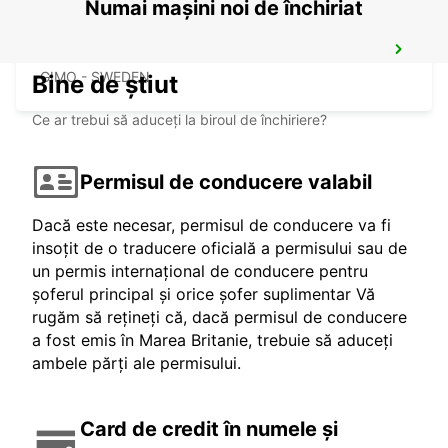
Numai mașini noi de închiriat
SANDVIK COROMANT DELIVERY GIMO
GIMO - SWEDEN
Bine de știut
Ce ar trebui să aduceți la biroul de închiriere?
Permisul de conducere valabil
Dacă este necesar, permisul de conducere va fi
insoțit de o traducere oficială a permisului sau de
un permis internațional de conducere pentru
șoferul principal și orice șofer suplimentar Vă
rugăm să rețineți că, dacă permisul de conducere
a fost emis în Marea Britanie, trebuie să aduceți
ambele părți ale permisului.
Card de credit în numele și