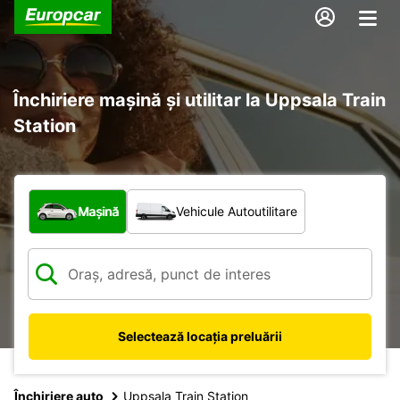
Închiriere mașină și utilitar la Uppsala Train
Station
Ce tip de vehicul?
Mașină
Vehicule Autoutilitare
Selectează locația preluării
Închiriere auto
Uppsala Train Station