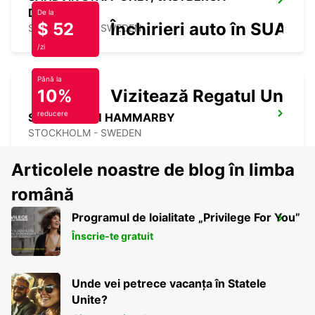
DELIVERY
De la
$ 52
Închirieri auto în SUA
STOCKHOLM - SWEDEN
/zi
Până la
10%
Vizitează Regatul Unit
reducere
STOCKHOLM HAMMARBY
STOCKHOLM - SWEDEN
Articolele noastre de blog în limba
română
Programul de loialitate „Privilege For You”
STOCKHOLM TABY
Înscrie-te gratuit
TABY - SWEDEN
Unde vei petrece vacanța în Statele
Unite?