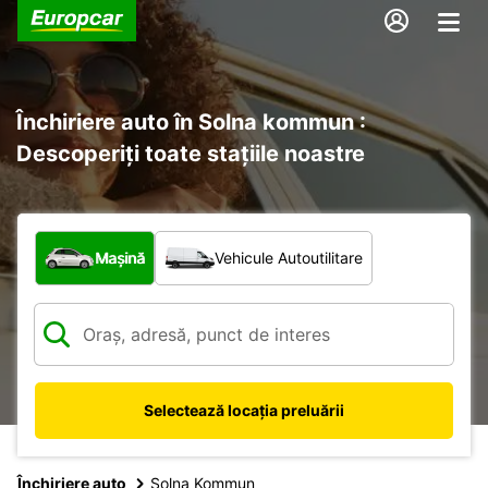
Închiriere auto în Solna kommun :
Descoperiți toate stațiile noastre
Ce tip de vehicul?
Mașină
Vehicule Autoutilitare
Selectează locația preluării
Închiriere auto
Solna Kommun