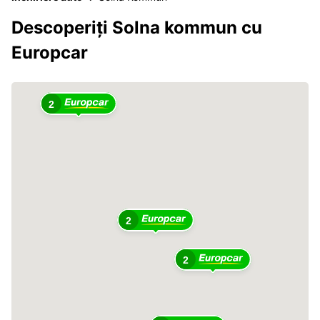
Descoperiți Solna kommun cu
Europcar
2
2
2