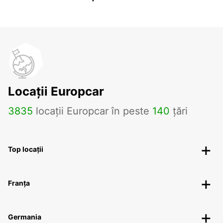
Locații Europcar
3835
locații Europcar în peste
140
țări
Top locații
Franța
Germania