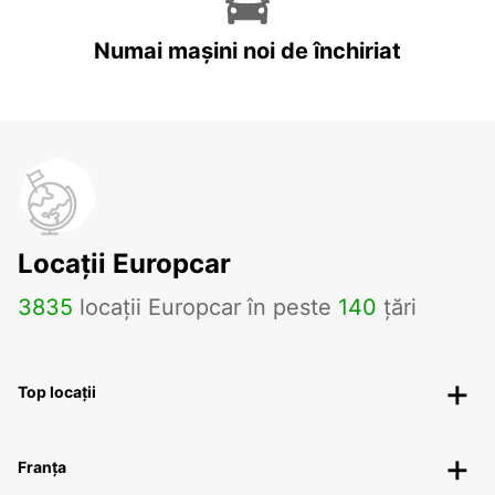
Numai mașini noi de închiriat
Locații Europcar
3835
locații Europcar în peste
140
țări
Top locații
Franța