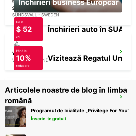
Închirieri business Europcar
SUNDSVALL TRAIN STATION
SUNDSVALL - SWEDEN
De la
$ 52
Închirieri auto în SUA
/zi
Până la
VAASA CITY
10%
Vizitează Regatul Unit
VAASA - FINLAND
reducere
Articolele noastre de blog în limba
VAASA AIRPORT
română
VAASA - FINLAND
Programul de loialitate „Privilege For You”
Înscrie-te gratuit