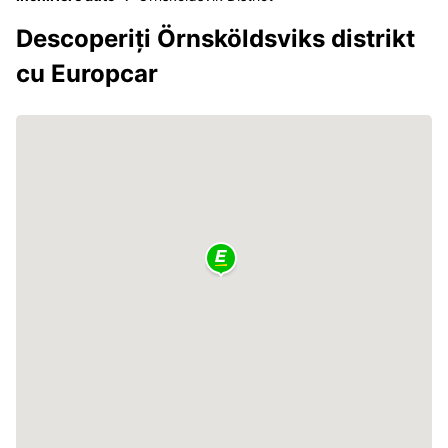
Descoperiți Örnsköldsviks distrikt
cu Europcar