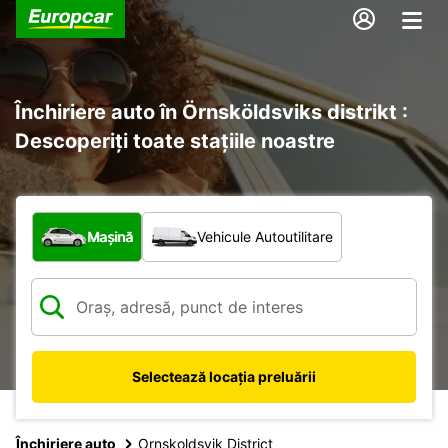
Închiriere auto în Örnsköldsviks distrikt :
Descoperiți toate stațiile noastre
Ce tip de vehicul?
Mașină
Vehicule Autoutilitare
Selectează locația preluării
Închiriere auto
Ornskoldsvik District