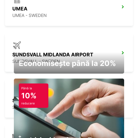
UMEA
UMEA - SWEDEN
SUNDSVALL MIDLANDA AIRPORT
SUNDSVALL - SWEDEN
Economisește până la 20%
Până la
10%
SUNDSVALL
reducere
SUNDSVALL - SWEDEN