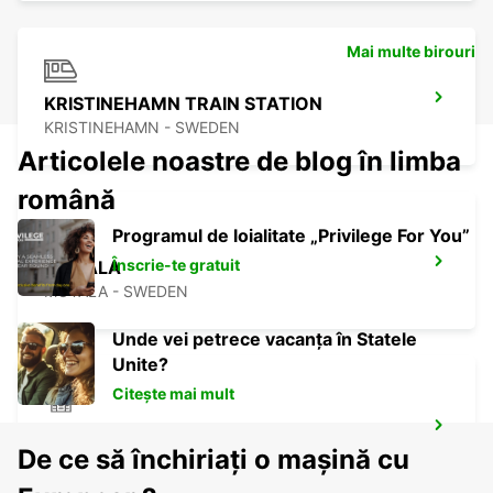
Mai multe birouri
KRISTINEHAMN TRAIN STATION
KRISTINEHAMN - SWEDEN
Articolele noastre de blog în limba
română
Programul de loialitate „Privilege For You”
Înscrie-te gratuit
MOTALA
MOTALA - SWEDEN
Unde vei petrece vacanța în Statele
Unite?
Citește mai mult
ESKILSTUNA
De ce să închiriați o mașină cu
ESKILSTUNA - SWEDEN