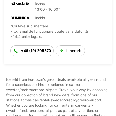
SÂMBĂTĂ:
Închis
13:00 - 16:00*
DUMINICĂ:
Închis
*Cu taxe suplimentare
Programul de funcționare poate varia datorită
Sărbătorilor legale.
+46 (19) 205570
Itinerariu
Benefit from Europcar’s great deals available all year round
for a seamless car hire experience in car-rental-
sweden/orebro/orebro-airport. Travel your way by choosing
from our collection of brand new cars, from one of our
stations across car-rental-sweden/orebro/orebro-airport.
Whether you are looking for car rental in car-rental-
sweden/orebro/orebro-airport as part of a vacation, or
renting a car for a special event, you will be sure to find a car