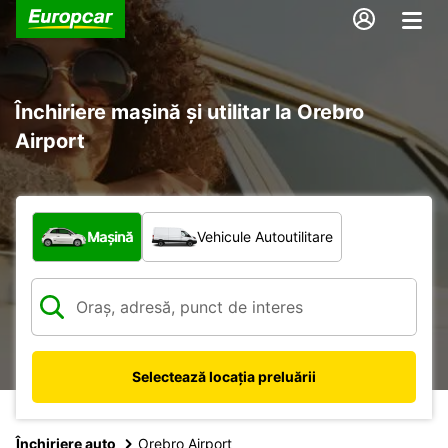
Închiriere mașină și utilitar la Orebro
Airport
Ce tip de vehicul?
Mașină
Vehicule Autoutilitare
Selectează locația preluării
Închiriere auto
Orebro Airport