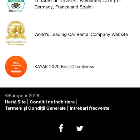
TripAdvisor Travelers’ Favourites 2019 (for
Germany, France and Spain)
World's Leading Car Rental Company Website
KAYAK 2020 Best Cleanliness
©Europcar 2026
Hartă Site
Conditii de Inchiriere
Termeni și Condiții Generale
Intrebari frecvente