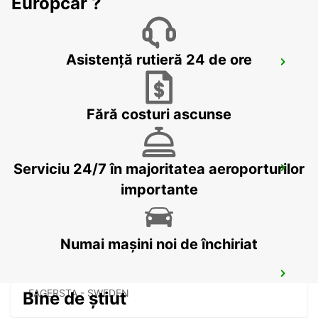
Europcar ?
Asistență rutieră 24 de ore
KARLSTAD
KARLSTAD - SWEDEN
Fără costuri ascunse
Serviciu 24/7 în majoritatea aeroporturilor
MARIESTAD
MARIESTAD - SWEDEN
importante
Numai mașini noi de închiriat
SECO TOOLS DELIVERY
FAGERSTA - SWEDEN
Bine de știut