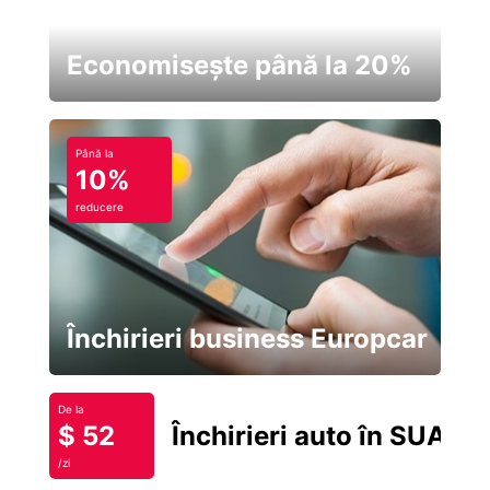
Economisește până la 20%
Până la
10%
reducere
Închirieri business Europcar
De la
$ 52
Închirieri auto în SUA
/zi