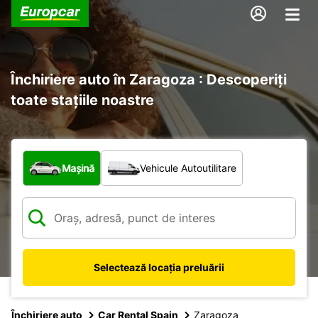
Închiriere auto în Zaragoza : Descoperiți
toate stațiile noastre
Ce tip de vehicul?
Mașină
Vehicule Autoutilitare
Selectează locația preluării
Închiriere auto
Car Rental Spain
Zaragoza