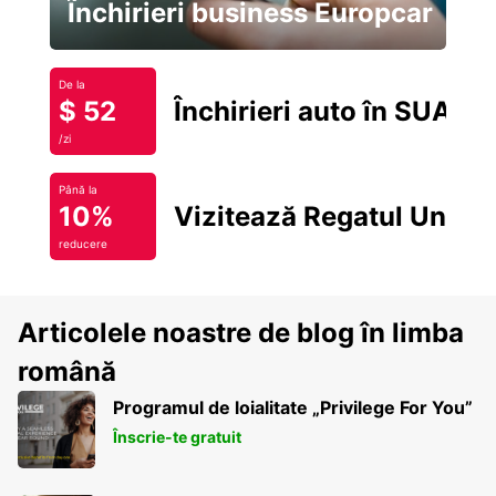
Închirieri business Europcar
De la
$ 52
Închirieri auto în SUA
/zi
Până la
10%
Vizitează Regatul Unit
reducere
Articolele noastre de blog în limba
română
Programul de loialitate „Privilege For You”
Înscrie-te gratuit