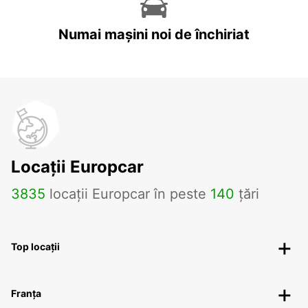
Numai mașini noi de închiriat
Locații Europcar
3835
locații Europcar în peste
140
țări
Top locații
Franța