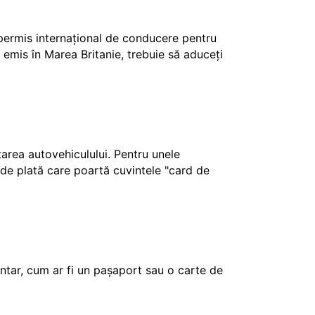
 permis internațional de conducere pentru
 emis în Marea Britanie, trebuie să aduceți
ctarea autovehiculului. Pentru unele
e de plată care poartă cuvintele "card de
tar, cum ar fi un pașaport sau o carte de