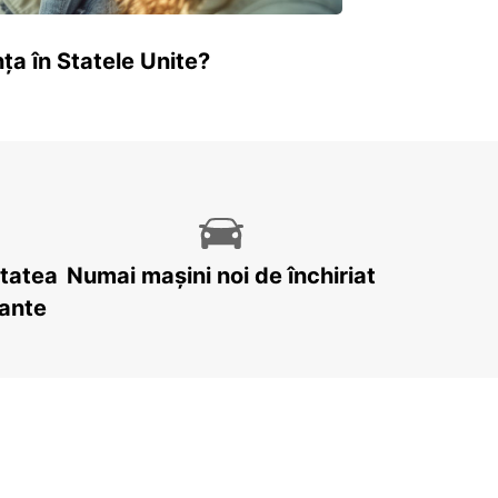
ța în Statele Unite?
itatea
Numai mașini noi de închiriat
tante