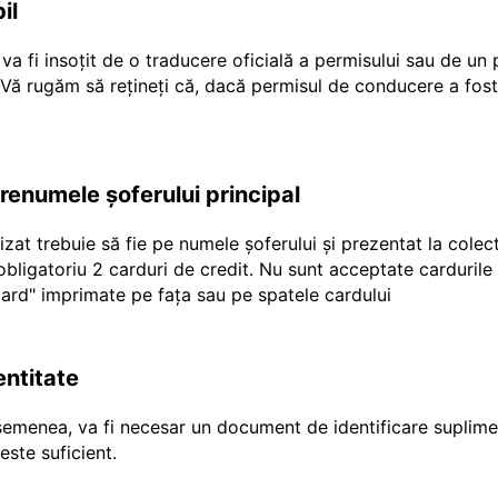
il
a fi insoțit de o traducere oficială a permisului sau de un
r Vă rugăm să rețineți că, dacă permisul de conducere a fost
prenumele șoferului principal
ilizat trebuie să fie pe numele șoferului și prezentat la cole
e obligatoriu 2 carduri de credit. Nu sunt acceptate carduril
"ecard" imprimate pe fața sau pe spatele cardului
entitate
emenea, va fi necesar un document de identificare suplimen
ste suficient.