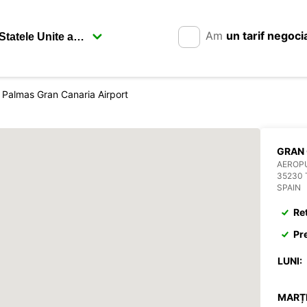
Am
un tarif negoci
 Palmas Gran Canaria Airport
GRAN 
AEROP
35230 
SPAIN
Re
Pr
LUNI:
MARȚI