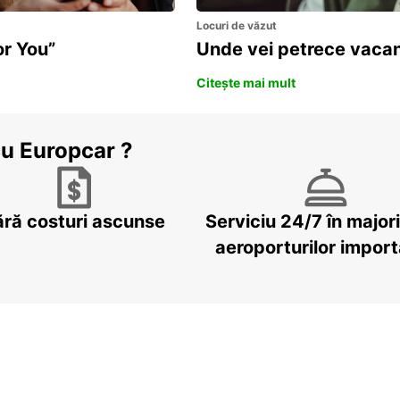
Locuri de văzut
or You”
Unde vei petrece vacan
Citește mai mult
cu Europcar ?
ără costuri ascunse
Serviciu 24/7 în major
aeroporturilor impor