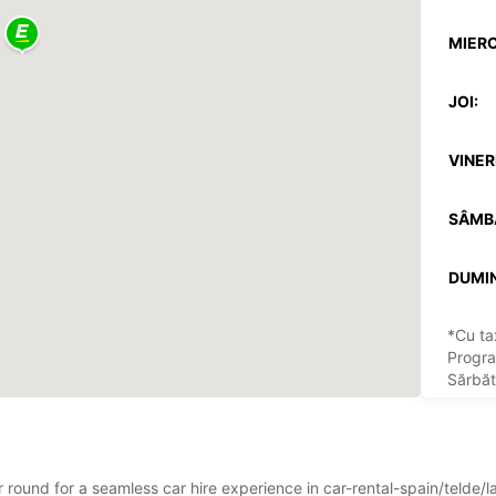
MIERC
JOI:
VINERI
SÂMB
DUMIN
*Cu ta
Progra
Sărbăto
ar round for a seamless car hire experience in car-rental-spain/telde