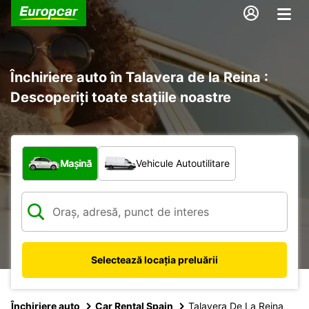
Închiriere auto în Talavera de la Reina :
Descoperiți toate stațiile noastre
Ce tip de vehicul?
Mașină
Vehicule Autoutilitare
Selectează locația preluării
Închiriere auto
Car Rental Spain
Talavera De La Reina