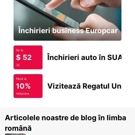
Închirieri business Europcar
De la
$ 52
Închirieri auto în SUA
/zi
Până la
10%
Vizitează Regatul Unit
reducere
Articolele noastre de blog în limba
română