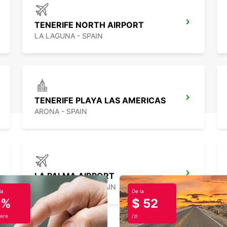
TENERIFE NORTH AIRPORT
LA LAGUNA - SPAIN
TENERIFE PLAYA LAS AMERICAS
ARONA - SPAIN
LA PALMA AIRPORT
VILLA DE MAZO - SPAIN
la
De la
0%
$ 52
ere
/zi