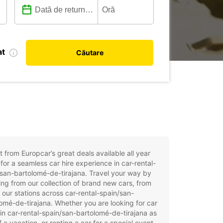
at
Căutare
t from Europcar’s great deals available all year
for a seamless car hire experience in car-rental-
san-bartolomé-de-tirajana. Travel your way by
ng from our collection of brand new cars, from
 our stations across car-rental-spain/san-
omé-de-tirajana. Whether you are looking for car
 in car-rental-spain/san-bartolomé-de-tirajana as
f a vacation, or renting a car for a special event,