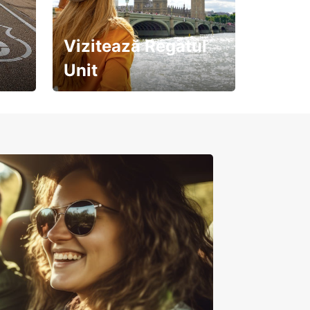
Vizitează Regatul
Unit
Pregătește-te pentru o
călătorie de neuitat!