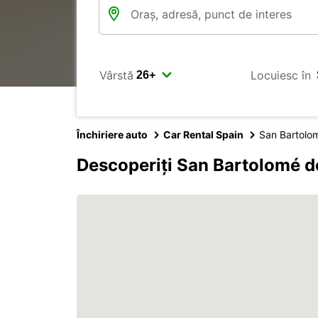
Vârstă
Locuiesc în
Închiriere auto
Car Rental Spain
San Bartolo
Descoperiți San Bartolomé d