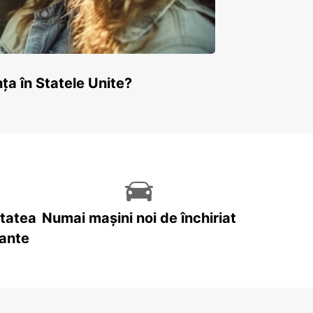
ța în Statele Unite?
itatea
Numai mașini noi de închiriat
tante