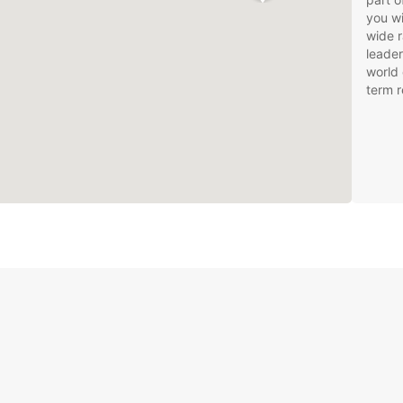
you wi
wide r
leader
world 
term r