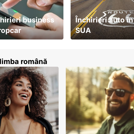
hirieri business
Închirieri auto în
ropcar
SUA
ează-te acum
descoperă țara pe șosea!
n limba română