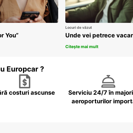
Locuri de văzut
or You”
Unde vei petrece vacan
Citește mai mult
cu Europcar ?
ără costuri ascunse
Serviciu 24/7 în major
aeroporturilor impor