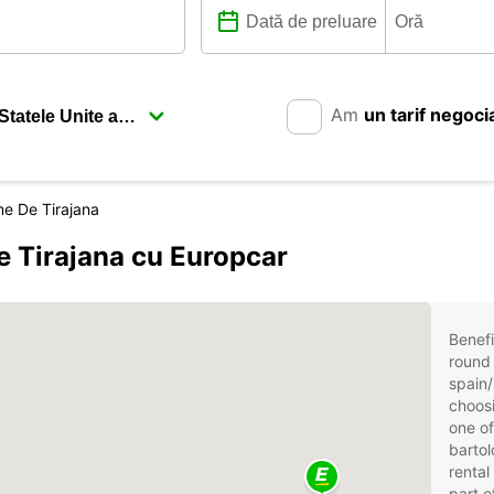
Am
un tarif negoci
me De Tirajana
e Tirajana cu Europcar
Benefi
round 
spain/
choosi
one of
bartol
rental
part o