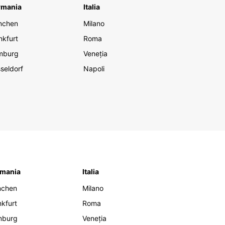
rmania
Italia
nchen
Milano
nkfurt
Roma
mburg
Veneția
seldorf
Napoli
mania
Italia
nchen
Milano
nkfurt
Roma
mburg
Veneția