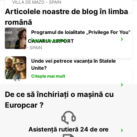
VILLA DE MAZO - SPAIN
Articolele noastre de blog în limba
română
Programul de loialitate „Privilege For You”
Înscrie-te gratuit
GRAN CANARIA AIRPORT
TELDE - SPAIN
Unde vei petrece vacanța în Statele
Unite?
Citește mai mult
EL HIERRO AIRPORT
De ce să închiriați o mașină cu
VILLA DE VALVERDE - SPAIN
Europcar ?
Asistență rutieră 24 de ore
FUERTEVENTURA AIRPORT