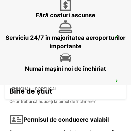
PUERTO DEL ROSARIO - SPAIN
Fără costuri ascunse
Serviciu 24/7 în majoritatea aeroporturilor
LANZAROTE AIRPORT
SAN BARTOLOME - SPAIN
importante
Numai mașini noi de închiriat
FUNCHAL CITY
FUNCHAL - PORTUGAL
Bine de știut
Ce ar trebui să aduceți la biroul de închiriere?
Permisul de conducere valabil