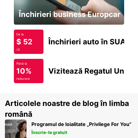
Închirieri business Europcar
De la
$ 52
Închirieri auto în SUA
/zi
Până la
10%
Vizitează Regatul Unit
reducere
Articolele noastre de blog în limba
română
Programul de loialitate „Privilege For You”
Înscrie-te gratuit