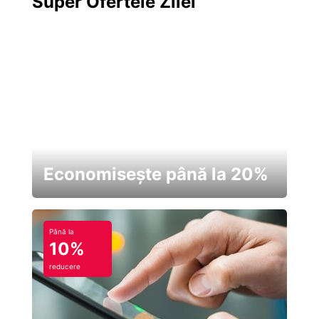
Super Ofertele Zilei
Economisește până la 20%
Până la
10%
reducere