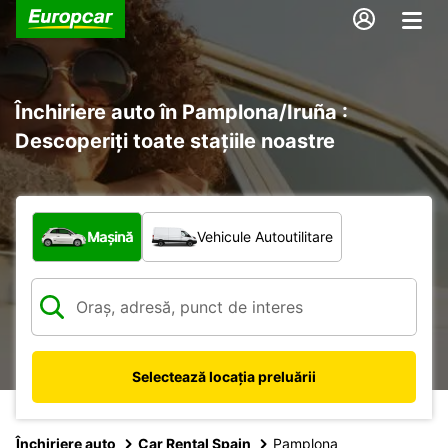
Închiriere auto în Pamplona/Iruña :
Descoperiți toate stațiile noastre
Ce tip de vehicul?
Mașină
Vehicule Autoutilitare
Selectează locația preluării
Închiriere auto
Car Rental Spain
Pamplona