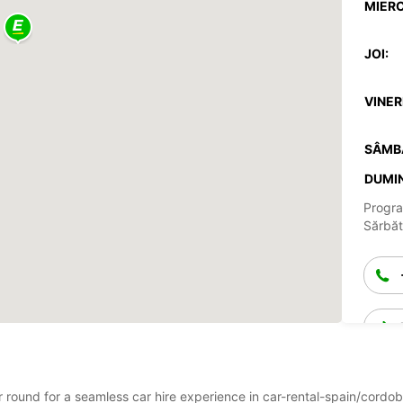
MIERC
JOI:
VINERI
SÂMB
DUMIN
Progra
Sărbăto
ear round for a seamless car hire experience in car-rental-spain/cor