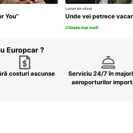
Locuri de văzut
or You”
Unde vei petrece vacan
Citește mai mult
cu Europcar ?
ără costuri ascunse
Serviciu 24/7 în major
aeroporturilor impor