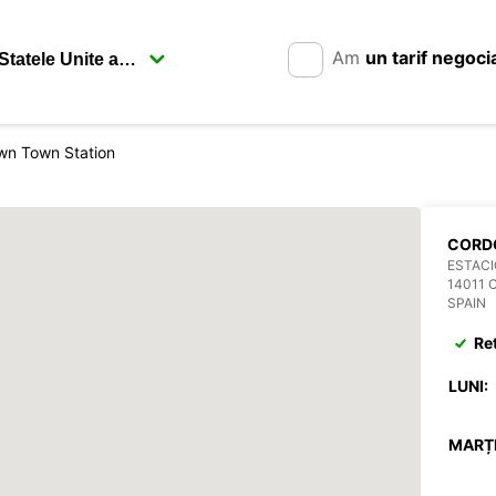
Am
un tarif negoci
n Town Station
CORDO
ESTACI
14011
SPAIN
Re
LUNI:
MARȚI