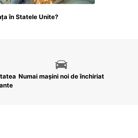
ța în Statele Unite?
itatea
Numai mașini noi de închiriat
tante