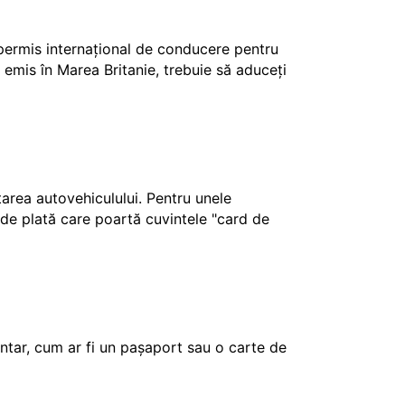
 permis internațional de conducere pentru
 emis în Marea Britanie, trebuie să aduceți
ctarea autovehiculului. Pentru unele
e de plată care poartă cuvintele "card de
tar, cum ar fi un pașaport sau o carte de