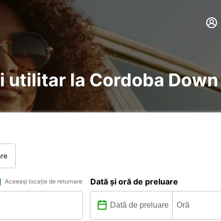
și utilitar la Cordoba Dow
are
Dată și oră de preluare
Aceeași locație de returnare