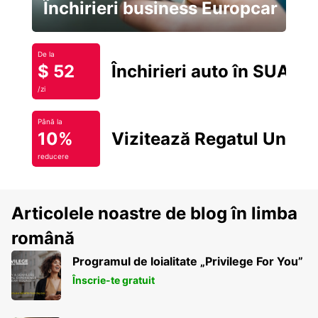
Închirieri business Europcar
De la
$ 52
Închirieri auto în SUA
/zi
Până la
10%
Vizitează Regatul Unit
reducere
Articolele noastre de blog în limba
română
Programul de loialitate „Privilege For You”
Înscrie-te gratuit