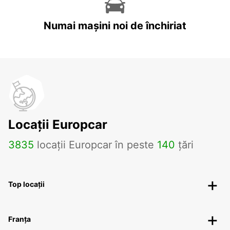
Numai mașini noi de închiriat
Locații Europcar
3835
locații Europcar în peste
140
țări
Top locații
Franța