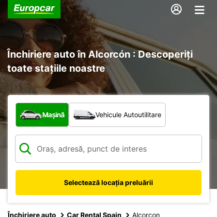
Închiriere auto în Alcorcón : Descoperiți
toate stațiile noastre
Ce tip de vehicul?
Mașină
Vehicule Autoutilitare
Selectează locația preluării
Închiriere auto
Car Rental Spain
Alcorcon