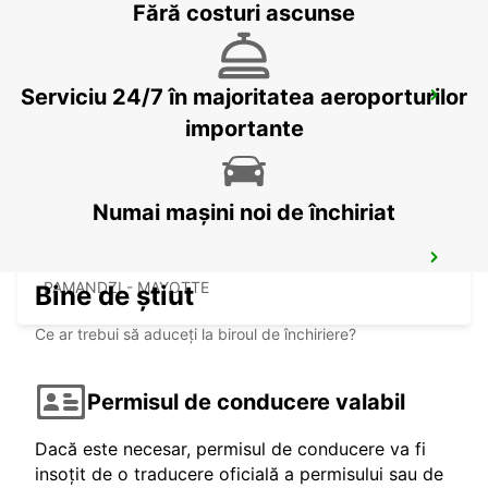
Fără costuri ascunse
Serviciu 24/7 în majoritatea aeroporturilor
BANDRELE HOTEL SAKOULI
BANDRELE - MAYOTTE
importante
Numai mașini noi de închiriat
DZAOUDZI AIRPORT
PAMANDZI - MAYOTTE
Bine de știut
Ce ar trebui să aduceți la biroul de închiriere?
Permisul de conducere valabil
Dacă este necesar, permisul de conducere va fi
insoțit de o traducere oficială a permisului sau de