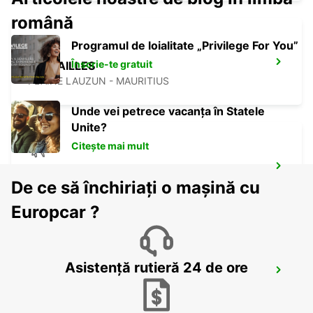
română
Programul de loialitate „Privilege For You”
Înscrie-te gratuit
LES PAILLES
PLAINE LAUZUN - MAURITIUS
Unde vei petrece vacanța în Statele
Unite?
Citește mai mult
PLAISANCE AIRPORT
De ce să închiriați o mașină cu
PLAINE MAGNIEN - MAURITIUS
Europcar ?
Asistență rutieră 24 de ore
GRAND BAIE
GRAND BAY - MAURITIUS