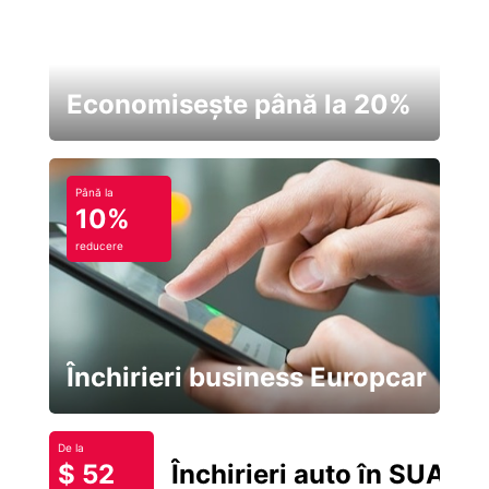
Economisește până la 20%
Până la
10%
reducere
Închirieri business Europcar
De la
$ 52
Închirieri auto în SUA