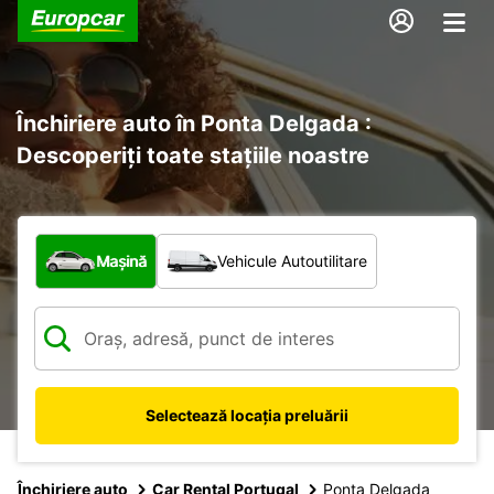
Închiriere auto în Ponta Delgada :
Descoperiți toate stațiile noastre
Ce tip de vehicul?
Mașină
Vehicule Autoutilitare
Selectează locația preluării
Închiriere auto
Car Rental Portugal
Ponta Delgada