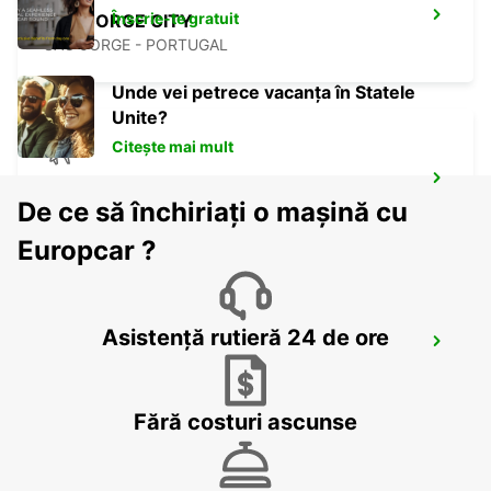
Înscrie-te gratuit
SAO JORGE CITY
SAO JORGE - PORTUGAL
Unde vei petrece vacanța în Statele
Unite?
Citește mai mult
SAO JORGE AIRPORT
De ce să închiriați o mașină cu
SAO JORGE - PORTUGAL
Europcar ?
Asistență rutieră 24 de ore
ANGRA DO HEROISMO CITY
ANGRA DO HEROISMO - PORTUGAL
Fără costuri ascunse