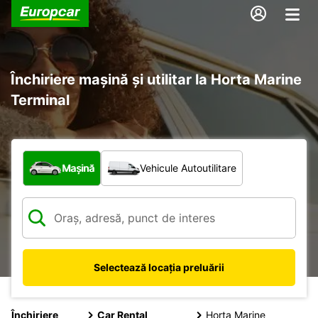
Închiriere mașină și utilitar la Horta Marine
Terminal
Ce tip de vehicul?
Mașină
Vehicule Autoutilitare
Selectează locația preluării
Închiriere
Car Rental
Horta Marine