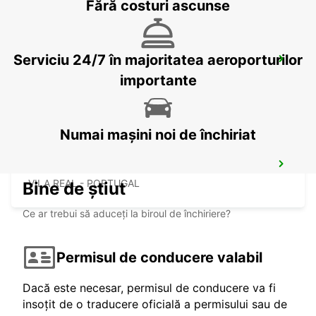
Fără costuri ascunse
Serviciu 24/7 în majoritatea aeroporturilor
VILA NOVA DE GAIA
VILA NOVA DE GAIA - PORTUGAL
importante
Numai mașini noi de închiriat
VILA REAL
VILA REAL - PORTUGAL
Bine de știut
Ce ar trebui să aduceți la biroul de închiriere?
Permisul de conducere valabil
Dacă este necesar, permisul de conducere va fi
insoțit de o traducere oficială a permisului sau de