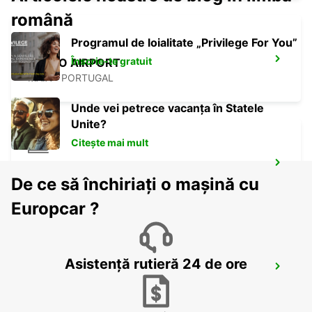
română
Programul de loialitate „Privilege For You”
Înscrie-te gratuit
PORTO AIRPORT
MAIA - PORTUGAL
Unde vei petrece vacanța în Statele
Unite?
Citește mai mult
PORTO CAMPANHA MAIN STATION
De ce să închiriați o mașină cu
PORTO - PORTUGAL
Europcar ?
Asistență rutieră 24 de ore
PORTO CITY
PORTO - PORTUGAL