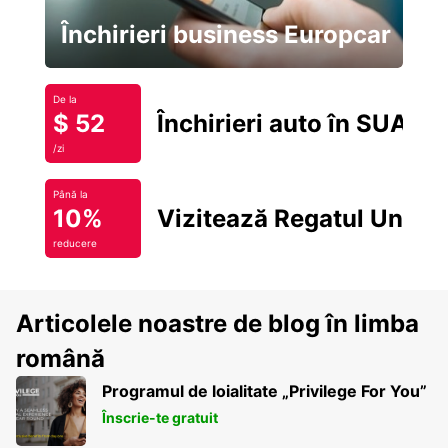
Închirieri business Europcar
De la
$ 52
Închirieri auto în SUA
/zi
Până la
10%
Vizitează Regatul Unit
reducere
Articolele noastre de blog în limba
română
Programul de loialitate „Privilege For You”
Înscrie-te gratuit