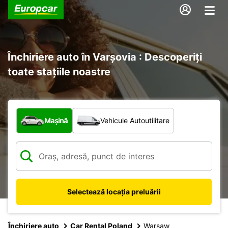
Închiriere auto în Varșovia : Descoperiți
toate stațiile noastre
Ce tip de vehicul?
Mașină
Vehicule Autoutilitare
Selectează locația preluării
Închiriere auto
Car Rental Poland
Warsaw