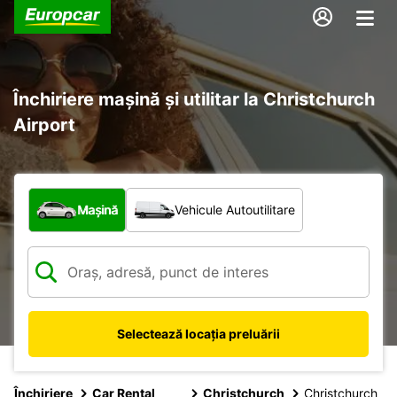
Închiriere mașină și utilitar la Christchurch
Airport
Ce tip de vehicul?
Mașină
Vehicule Autoutilitare
Selectează locația preluării
Închiriere
Car Rental
Christchurch
Christchurch