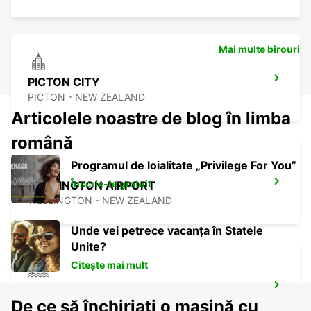
Mai multe birouri
PICTON CITY
PICTON - NEW ZEALAND
Articolele noastre de blog în limba
română
Programul de loialitate „Privilege For You”
Înscrie-te gratuit
WELLINGTON AIRPORT
WELLINGTON - NEW ZEALAND
Unde vei petrece vacanța în Statele
Unite?
Citește mai mult
WELLINGTON FERRY TERMINAL
De ce să închiriați o mașină cu
WELLINGTON - NEW ZEALAND