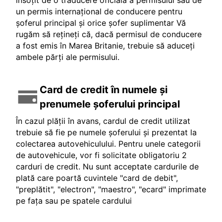
insoțit de o traducere oficială a permisului sau de
un permis internațional de conducere pentru
șoferul principal și orice șofer suplimentar Vă
rugăm să rețineți că, dacă permisul de conducere
a fost emis în Marea Britanie, trebuie să aduceți
ambele părți ale permisului.
Card de credit în numele și
prenumele șoferului principal
În cazul plății în avans, cardul de credit utilizat
trebuie să fie pe numele șoferului și prezentat la
colectarea autovehiculului. Pentru unele categorii
de autovehicule, vor fi solicitate obligatoriu 2
carduri de credit. Nu sunt acceptate cardurile de
plată care poartă cuvintele "card de debit",
"preplătit", "electron", "maestro", "ecard" imprimate
pe fața sau pe spatele cardului