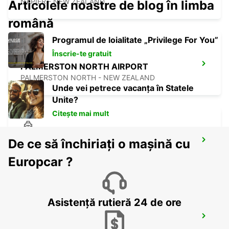
NAPIER - NEW ZEALAND
Articolele noastre de blog în limba
română
Programul de loialitate „Privilege For You”
Înscrie-te gratuit
PALMERSTON NORTH AIRPORT
PALMERSTON NORTH - NEW ZEALAND
Unde vei petrece vacanța în Statele
Unite?
Citește mai mult
De ce să închiriați o mașină cu
WELLINGTON FERRY TERMINAL
WELLINGTON - NEW ZEALAND
Europcar ?
Asistență rutieră 24 de ore
PICTON CITY