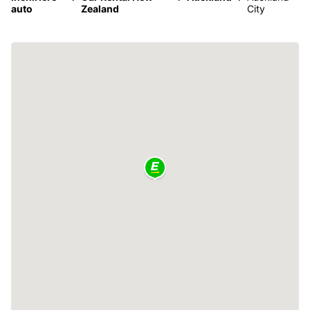
auto
Zealand
City