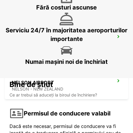
PICTON - NEW ZEALAND
Fără costuri ascunse
Serviciu 24/7 în majoritatea aeroporturilor
WELLINGTON AIRPORT
importante
WELLINGTON - NEW ZEALAND
Numai mașini noi de închiriat
NELSON AIRPORT
Bine de știut
NELSON - NEW ZEALAND
Ce ar trebui să aduceți la biroul de închiriere?
Permisul de conducere valabil
Dacă este necesar, permisul de conducere va fi