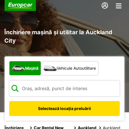
Închiriere mașină și utilitar la Auckland
City
Ce tip de vehicul?
Mașină
Vehicule Autoutilitare
Selectează locația preluării
Închiriere
Car Rental New
Auckland
Auckland