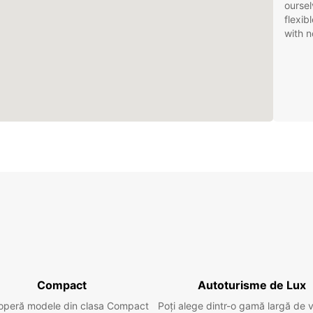
oursel
flexib
with n
Compact
Autoturisme de Lux
operă modele din clasa Compact
Poți alege dintr-o gamă largă de 