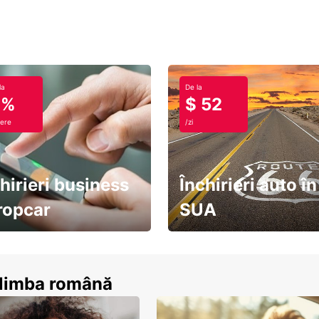
la
De la
0%
$ 52
ere
/zi
hirieri business
Închirieri auto în
ropcar
SUA
ează-te acum
descoperă țara pe șosea!
n limba română