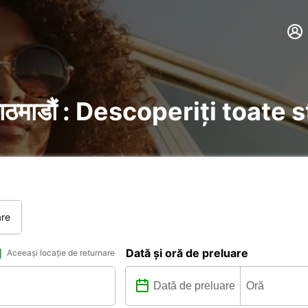
ाठमाडौं : Descoperiți toate 
are
Dată și oră de preluare
Aceeași locație de returnare