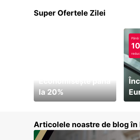
Super Ofertele Zilei
Până 
1
reduc
Economisește până
Înc
la 20%
Eu
Pornește la drum cu
Abon
economii de vară
Articolele noastre de blog î