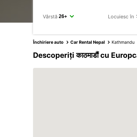
Vârstă
Locuiesc în
Închiriere auto
Car Rental Nepal
Kathmandu
Descoperiți काठमाडौं cu Europc