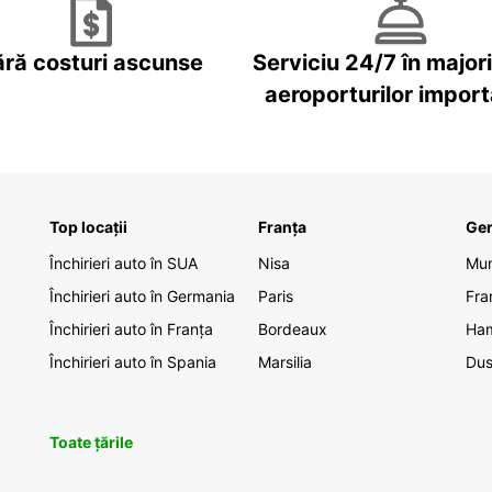
ără costuri ascunse
Serviciu 24/7 în major
aeroporturilor impor
Top locații
Franța
Ge
Închirieri auto în SUA
Nisa
Mu
Închirieri auto în Germania
Paris
Fra
Închirieri auto în Franța
Bordeaux
Ha
Închirieri auto în Spania
Marsilia
Dus
Toate țările