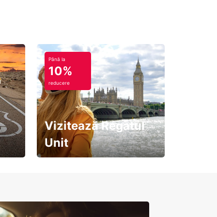
Până la
10%
reducere
Vizitează Regatul
Unit
Pregătește-te pentru o
călătorie de neuitat!