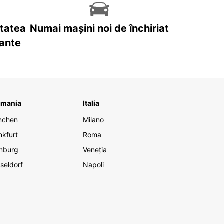
itatea
Numai mașini noi de închiriat
tante
rmania
Italia
nchen
Milano
nkfurt
Roma
mburg
Veneția
seldorf
Napoli