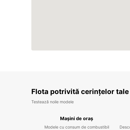
Flota potrivită cerințelor tale
Testează noile modele
Mașini de oraș
Modele cu consum de combustibil
Desc