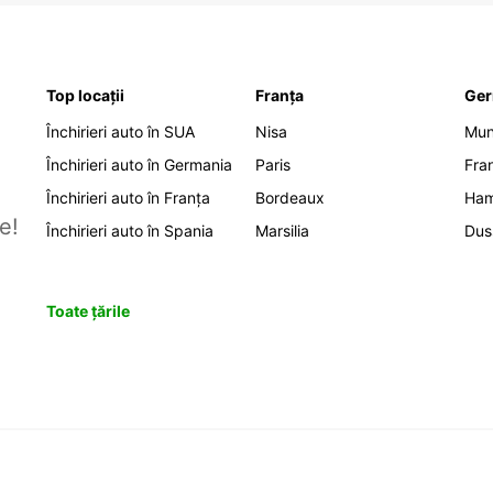
Top locații
Franța
Ger
Închirieri auto în SUA
Nisa
Mu
Închirieri auto în Germania
Paris
Fra
Închirieri auto în Franța
Bordeaux
Ha
e!
Închirieri auto în Spania
Marsilia
Dus
Toate țările