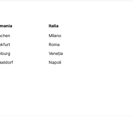
mania
Italia
nchen
Milano
nkfurt
Roma
mburg
Veneția
seldorf
Napoli