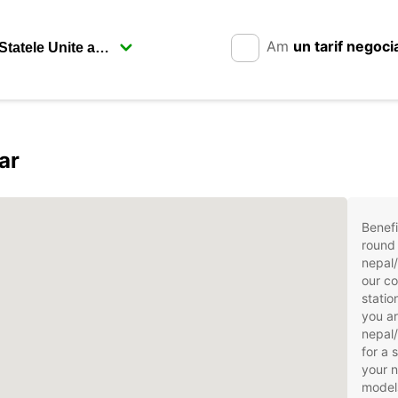
Am
un tarif negoci
ar
Benefi
round 
nepal
our co
statio
you ar
nepal/
for a 
your 
models