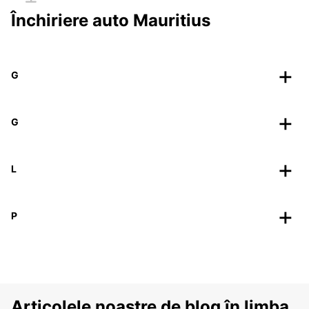
Închiriere auto Mauritius
G
G
L
P
Articolele noastre de blog în limba