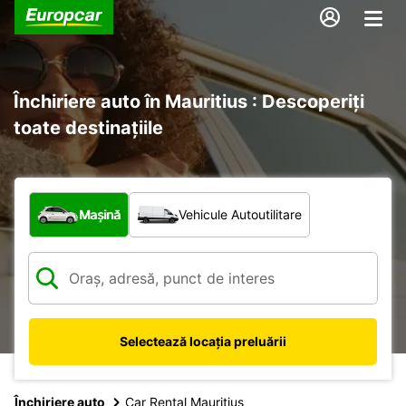
Închiriere auto în Mauritius : Descoperiți
toate destinațiile
Ce tip de vehicul?
Mașină
Vehicule Autoutilitare
Selectează locația preluării
Închiriere auto
Car Rental Mauritius