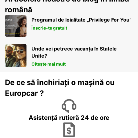
română
Programul de loialitate „Privilege For You”
Înscrie-te gratuit
Unde vei petrece vacanța în Statele
Unite?
Citește mai mult
De ce să închiriați o mașină cu
Europcar ?
Asistență rutieră 24 de ore