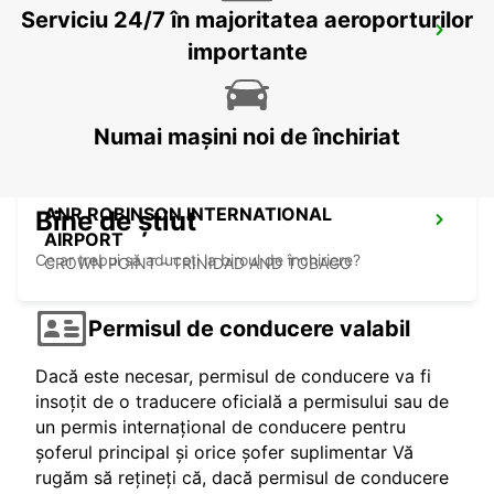
Serviciu 24/7 în majoritatea aeroporturilor
GRANTLEY ADAMS INTERNATIONAL
AIRPORT
importante
CHRIST CHURCH - BARBADOS
Numai mașini noi de închiriat
ANR ROBINSON INTERNATIONAL
Bine de știut
AIRPORT
Ce ar trebui să aduceți la biroul de închiriere?
CROWN POINT - TRINIDAD AND TOBAGO
Permisul de conducere valabil
Dacă este necesar, permisul de conducere va fi
insoțit de o traducere oficială a permisului sau de
un permis internațional de conducere pentru
șoferul principal și orice șofer suplimentar Vă
rugăm să rețineți că, dacă permisul de conducere