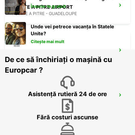
Înscrie-te gratuit
POINTE A PITRE AIRPORT
POINTE A PITRE - GUADELOUPE
Unde vei petrece vacanța în Statele
Unite?
Citește mai mult
JARRYBAIE MAHAULT
De ce să închiriați o mașină cu
JARRY BAIE MAHAULT - GUADELOUPE
Europcar ?
Asistență rutieră 24 de ore
ST MICHAEL STATION
SAINT MICHAEL - BARBADOS
Fără costuri ascunse