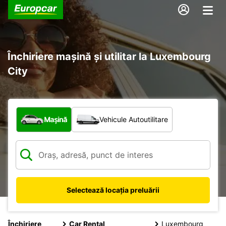
Închiriere mașină și utilitar la Luxembourg
City
Ce tip de vehicul?
Mașină
Vehicule Autoutilitare
Selectează locația preluării
Închiriere
Car Rental
Luxembourg