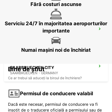
Fără costuri ascunse
Serviciu 24/7 în majoritatea aeroporturilor
ST AVOLD
importante
SAINT AVOLD - FRANCE
Numai mașini noi de închiriat
SAARBRUECKEN CITY
Bine de știut
SAARBRUECKEN - GERMANY
Ce ar trebui să aduceți la biroul de închiriere?
Permisul de conducere valabil
Dacă este necesar, permisul de conducere va fi
insoțit de o traducere oficială a permisului sau de