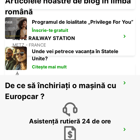
Articolele noastre de blog în limba
română
Programul de loialitate „Privilege For You”
Înscrie-te gratuit
METZ RAILWAY STATION
METZ - FRANCE
Unde vei petrece vacanța în Statele
Unite?
Citește mai mult
De ce să închiriați o mașină cu
TRIER
TRIER - GERMANY
Europcar ?
Asistență rutieră 24 de ore
BITBURG
BITBURG - GERMANY