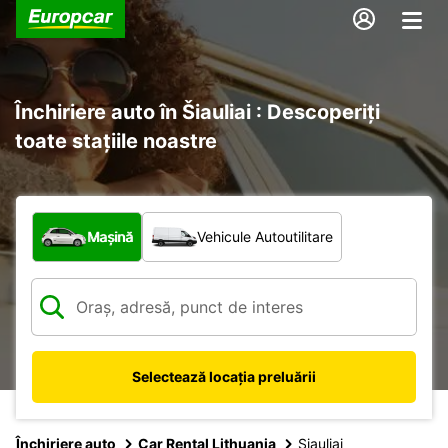
Închiriere auto în Šiauliai : Descoperiți
toate stațiile noastre
Ce tip de vehicul?
Mașină
Vehicule Autoutilitare
Selectează locația preluării
Închiriere auto
Car Rental Lithuania
Siauliai