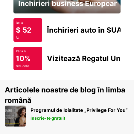
Închirieri business Europcar
De la
$ 52
Închirieri auto în SUA
/zi
Până la
10%
Vizitează Regatul Unit
reducere
Articolele noastre de blog în limba
română
Programul de loialitate „Privilege For You”
Înscrie-te gratuit