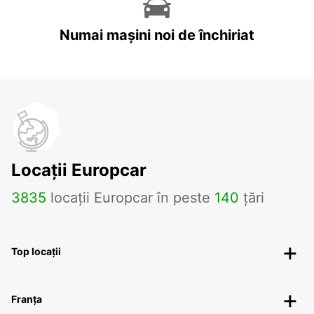
Numai mașini noi de închiriat
Locații Europcar
3835
locații Europcar în peste
140
țări
Top locații
Franța