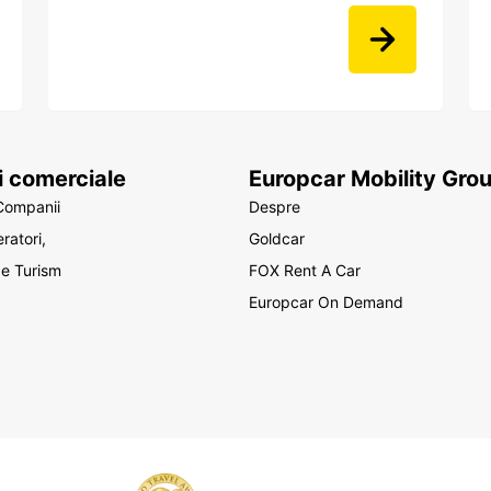
ii comerciale
Europcar Mobility Gro
Companii
Despre
ratori,
Goldcar
de Turism
FOX Rent A Car
Europcar On Demand