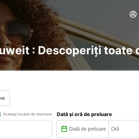
Kuweit : Descoperiți toate 
are
Dată și oră de preluare
Aceeași locație de returnare