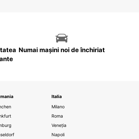
itatea
Numai mașini noi de închiriat
tante
rmania
Italia
nchen
Milano
nkfurt
Roma
mburg
Veneția
seldorf
Napoli