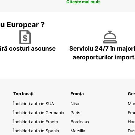
Citește mai mult
cu Europcar ?
ără costuri ascunse
Serviciu 24/7 în major
aeroporturilor impor
Top locații
Franța
Ge
Închirieri auto în SUA
Nisa
Mu
Închirieri auto în Germania
Paris
Fra
Închirieri auto în Franța
Bordeaux
Ha
Închirieri auto în Spania
Marsilia
Dus