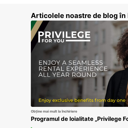
Articolele noastre de blog î
Obține mai mult la închiriere
Programul de loialitate „Privilege F