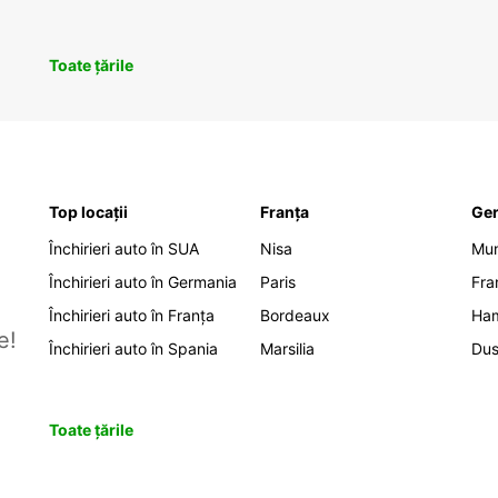
Toate țările
Top locații
Franța
Ge
Închirieri auto în SUA
Nisa
Mu
Închirieri auto în Germania
Paris
Fra
Închirieri auto în Franța
Bordeaux
Ha
e!
Închirieri auto în Spania
Marsilia
Dus
Toate țările