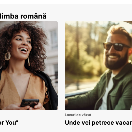
n limba română
Locuri de văzut
or You”
Unde vei petrece vacan