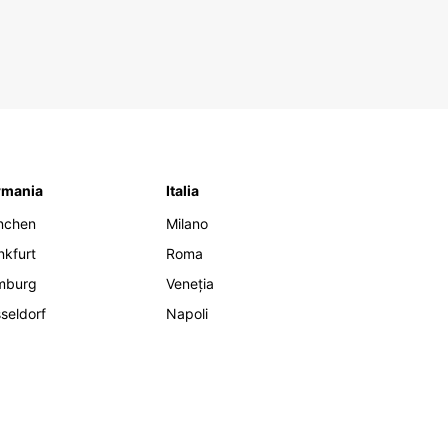
rmania
Italia
nchen
Milano
nkfurt
Roma
mburg
Veneția
seldorf
Napoli