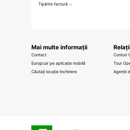
Tipărire factură
Mai multe informații
Relaț
Contact
Conturi 
Europcar pe aplicația mobilă
Tour Ope
Căutați locație închiriere
Agenții 