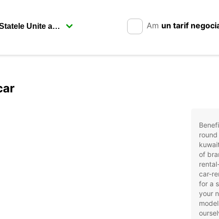
Am
un tarif negoci
car
Benefi
round 
kuwait
of bra
rental
car-re
for a 
your 
models
oursel