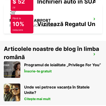
$ 52
Închirieri auto în SUA
/zi
Până la
PODGORICA AIRPORT
10%
Vizitează Regatul Unit
PODGORICA - MONTENEGRO
reducere
Articolele noastre de blog în limba
PODGORICA
română
PODGORICA - MONTENEGRO
Programul de loialitate „Privilege For You”
Înscrie-te gratuit
Unde vei petrece vacanța în Statele
Unite?
Citește mai mult