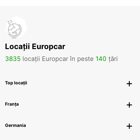
Locații Europcar
3835
locații Europcar în peste
140
țări
Top locații
Franța
Germania