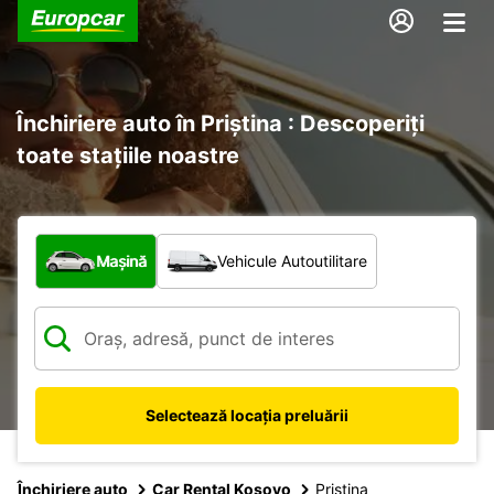
Închiriere auto în Priștina : Descoperiți
toate stațiile noastre
Ce tip de vehicul?
Mașină
Vehicule Autoutilitare
Selectează locația preluării
Închiriere auto
Car Rental Kosovo
Pristina