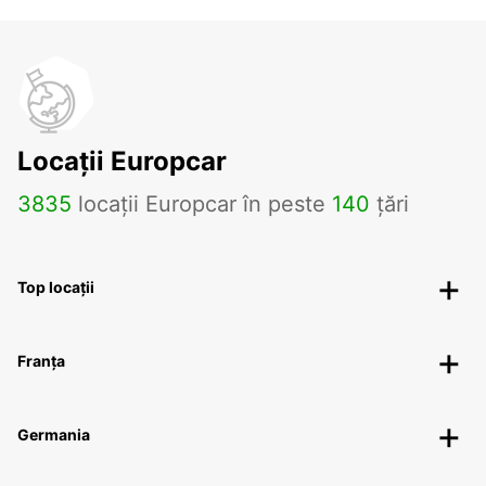
Locații Europcar
3835
locații Europcar în peste
140
țări
Top locații
Franța
Germania