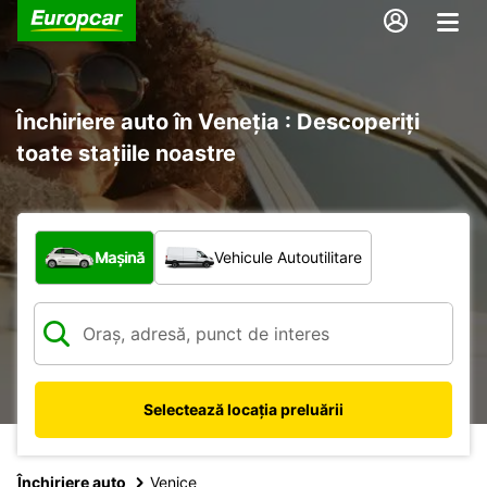
Închiriere auto în Veneţia : Descoperiți
toate stațiile noastre
Ce tip de vehicul?
Mașină
Vehicule Autoutilitare
Selectează locația preluării
Închiriere auto
Venice