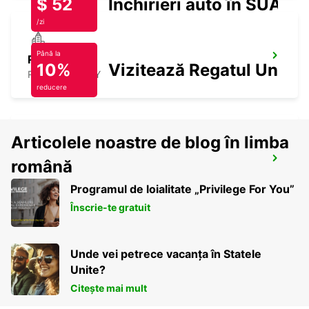
$ 52
Închirieri auto în SUA
/zi
Până la
ROVIGO
10%
Vizitează Regatul Unit
ROVIGO - ITALY
reducere
Articolele noastre de blog în limba
PORDENONE
română
PORDENONE - ITALY
Programul de loialitate „Privilege For You”
Înscrie-te gratuit
Unde vei petrece vacanța în Statele
Unite?
Citește mai mult