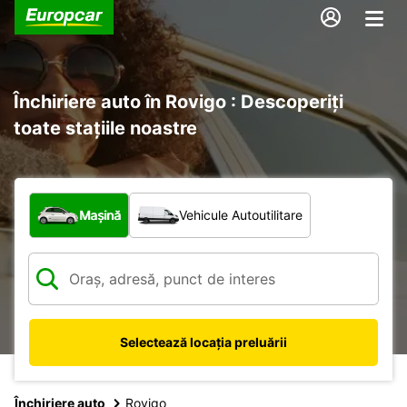
Închiriere auto în Rovigo : Descoperiți
toate stațiile noastre
Ce tip de vehicul?
Mașină
Vehicule Autoutilitare
Selectează locația preluării
Închiriere auto
Rovigo