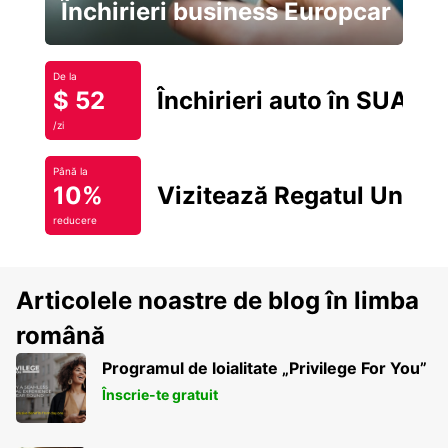
Închirieri business Europcar
De la
$ 52
Închirieri auto în SUA
/zi
Până la
10%
Vizitează Regatul Unit
reducere
Articolele noastre de blog în limba
română
Programul de loialitate „Privilege For You”
Înscrie-te gratuit