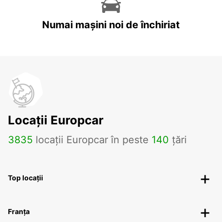
Numai mașini noi de închiriat
Locații Europcar
3835
locații Europcar în peste
140
țări
Top locații
Franța