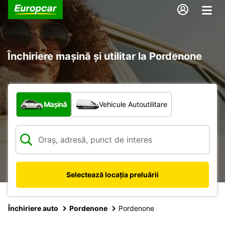
Închiriere mașină și utilitar la Pordenone
Ce tip de vehicul?
Mașină
Vehicule Autoutilitare
Selectează locația preluării
Închiriere auto
Pordenone
Pordenone