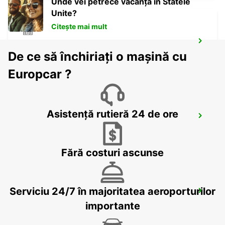
Unde vei petrece vacanța în Statele
Unite?
Citește mai mult
MESTRE
De ce să închiriați o mașină cu
VENEZIA - ITALY
Europcar ?
Asistență rutieră 24 de ore
VENICE
VENEZIA - ITALY
Fără costuri ascunse
Serviciu 24/7 în majoritatea aeroporturilor
TRIESTE AIRPORT
RONCHI DEI LEGIONARI - ITALY
importante