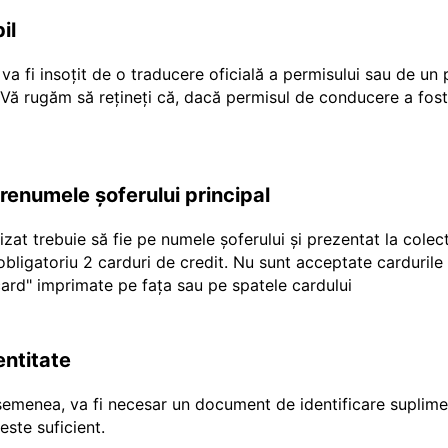
il
a fi insoțit de o traducere oficială a permisului sau de un
r Vă rugăm să rețineți că, dacă permisul de conducere a fost
prenumele șoferului principal
ilizat trebuie să fie pe numele șoferului și prezentat la cole
e obligatoriu 2 carduri de credit. Nu sunt acceptate carduril
"ecard" imprimate pe fața sau pe spatele cardului
entitate
emenea, va fi necesar un document de identificare suplimen
ste suficient.