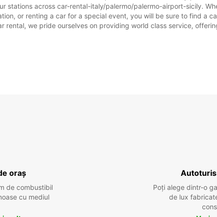
r stations across car-rental-italy/palermo/palermo-airport-sicily. Whet
tion, or renting a car for a special event, you will be sure to find a 
rental, we pride ourselves on providing world class service, offering 
de oraș
Autoturi
m de combustibil
Poți alege dintr-o g
tenoase cu mediul
de lux fabricat
cons