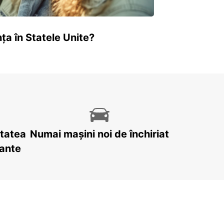
ța în Statele Unite?
itatea
Numai mașini noi de închiriat
tante