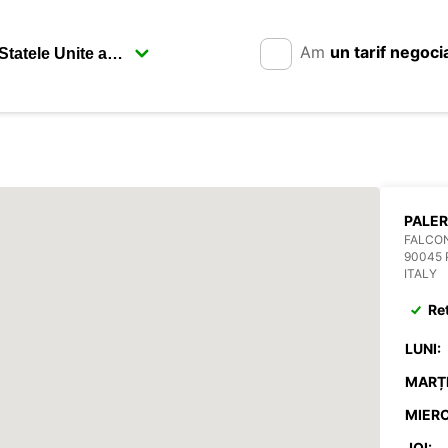
Am
un tarif negoci
PALER
FALCON
90045
ITALY
Re
LUNI:
MARȚI
MIERC
JOI: