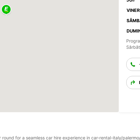
VINERI
SÂMB
DUMIN
Progra
Sărbăto
ar round for a seamless car hire experience in car-rental-italy/palerm