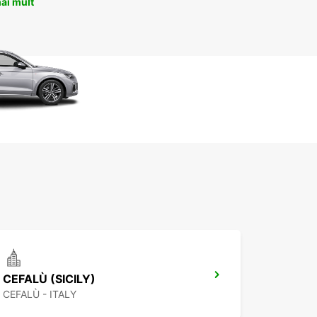
ai mult
CEFALÙ (SICILY)
CEFALÙ - ITALY