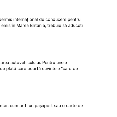
 permis internațional de conducere pentru
 emis în Marea Britanie, trebuie să aduceți
ctarea autovehiculului. Pentru unele
e de plată care poartă cuvintele "card de
tar, cum ar fi un pașaport sau o carte de