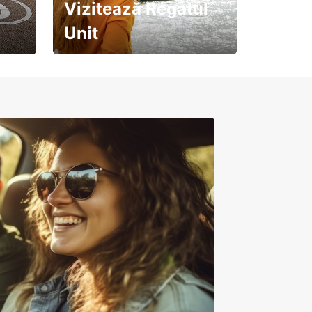
Vizitează Regatul
Unit
Pregătește-te pentru o
călătorie de neuitat!