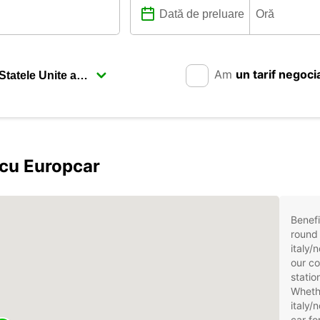
Am
un tarif negoci
 cu Europcar
Benefi
round 
italy/
our co
statio
Whethe
italy/
car fo