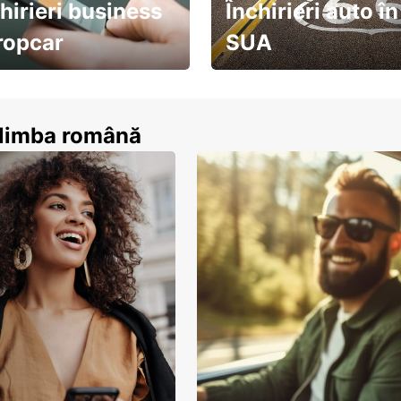
hirieri business
Închirieri auto în
ropcar
SUA
ează-te acum
descoperă țara pe șosea!
n limba română