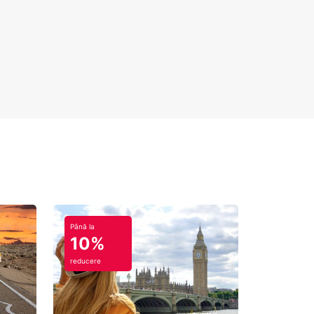
Până la
10%
reducere