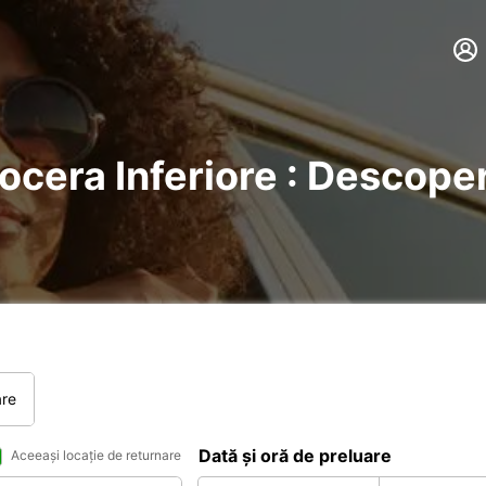
ocera Inferiore : Descoperi
are
Dată și oră de preluare
Aceeași locație de returnare