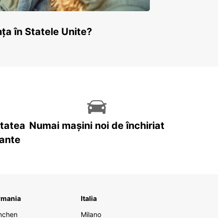
ța în Statele Unite?
itatea
Numai mașini noi de închiriat
tante
rmania
Italia
nchen
Milano