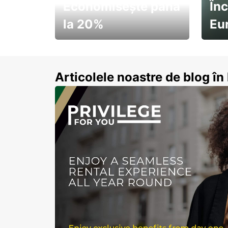
Economisește până
Înc
la 20%
Eu
Pornește la drum cu
Abon
economii de vară
Articolele noastre de blog î