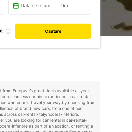
at
Căutare
t from Europcar’s great deals available all year
for a seamless car hire experience in car-rental-
nocera-inferiore. Travel your way by choosing from
llection of brand new cars, from one of our
ns across car-rental-italy/nocera-inferiore.
r you are looking for car rental in car-rental-
nocera-inferiore as part of a vacation, or renting a
r a special event, you will be sure to find a car to