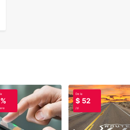
la
De la
0%
$ 52
ere
/zi