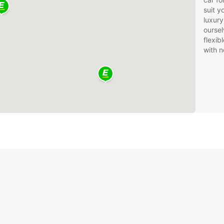
suit 
luxury
oursel
flexib
with n