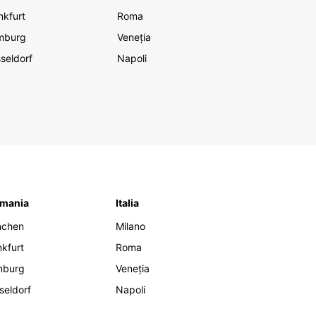
nkfurt
Roma
mburg
Veneția
seldorf
Napoli
mania
Italia
nchen
Milano
nkfurt
Roma
mburg
Veneția
seldorf
Napoli