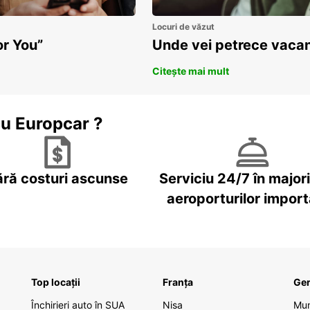
Locuri de văzut
or You”
Unde vei petrece vacan
Citește mai mult
cu Europcar ?
ără costuri ascunse
Serviciu 24/7 în major
aeroporturilor impor
Top locații
Franța
Ge
Închirieri auto în SUA
Nisa
Mu