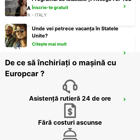
Înscrie-te gratuit
GENOA
GENOVA - ITALY
Unde vei petrece vacanța în Statele
Unite?
Citește mai mult
GENOA AIRPORT
De ce să închiriați o mașină cu
GENOVA - ITALY
Europcar ?
Asistență rutieră 24 de ore
PARMA
PARMA - ITALY
Fără costuri ascunse