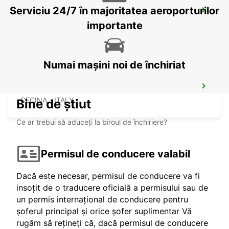
Serviciu 24/7 în majoritatea aeroporturilor
SASSUOLO
SASSUOLO - ITALY
importante
Numai mașini noi de închiriat
CECINA
CECINA - ITALY
Bine de știut
Ce ar trebui să aduceți la biroul de închiriere?
Permisul de conducere valabil
Dacă este necesar, permisul de conducere va fi
insoțit de o traducere oficială a permisului sau de
un permis internațional de conducere pentru
șoferul principal și orice șofer suplimentar Vă
rugăm să rețineți că, dacă permisul de conducere