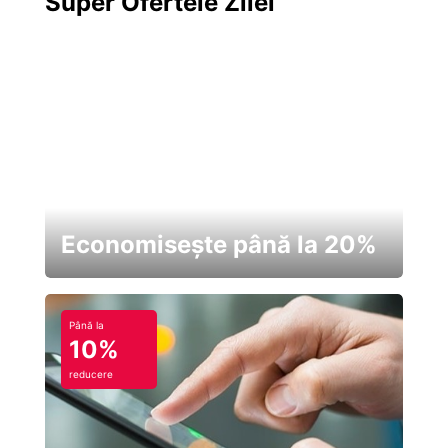
Super Ofertele Zilei
Economisește până la 20%
Până la
10%
reducere