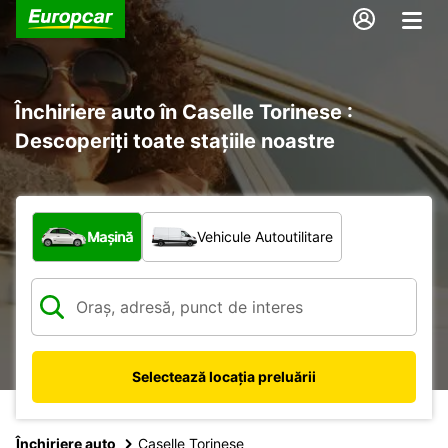
Închiriere auto în Caselle Torinese :
Descoperiți toate stațiile noastre
Ce tip de vehicul?
Mașină
Vehicule Autoutilitare
Selectează locația preluării
Închiriere auto
Caselle Torinese