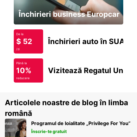
Închirieri business Europcar
De la
$ 52
Închirieri auto în SUA
/zi
Până la
10%
Vizitează Regatul Unit
reducere
Articolele noastre de blog în limba
română
Programul de loialitate „Privilege For You”
Înscrie-te gratuit