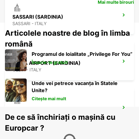
Mai multe birouri
SASSARI (SARDINIA)
SASSARI - ITALY
Articolele noastre de blog în limba
română
Programul de loialitate „Privilege For You”
Înscrie-te gratuit
OLBIA AIRPORT (SARDINIA)
OLBIA - ITALY
Unde vei petrece vacanța în Statele
Unite?
Citește mai mult
VALLEDORIA (SARDINIA)
De ce să închiriați o mașină cu
VALLEDORIA - ITALY
Europcar ?