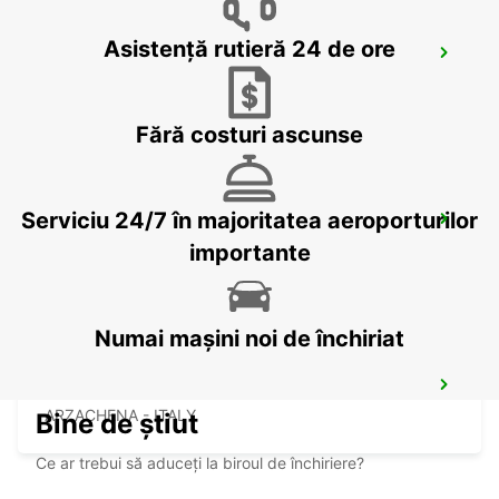
Asistență rutieră 24 de ore
OLBIA (SARDINIA)
OLBIA - ITALY
Fără costuri ascunse
Serviciu 24/7 în majoritatea aeroporturilor
BAIA SARDINIA (SARDINIA)
ARZACHENA - ITALY
importante
Numai mașini noi de închiriat
PORTO CERVO (SARDINIA)
ARZACHENA - ITALY
Bine de știut
Ce ar trebui să aduceți la biroul de închiriere?