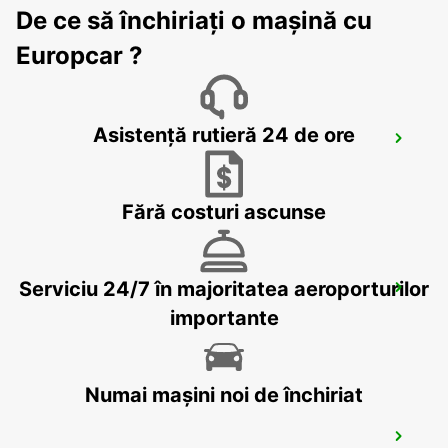
De ce să închiriați o mașină cu
RAVENNA - ITALY
Europcar ?
Asistență rutieră 24 de ore
FLORENCE AIRPORT
FIRENZE - ITALY
Fără costuri ascunse
Serviciu 24/7 în majoritatea aeroporturilor
FLORENCE NOVOLI
FIRENZE - ITALY
importante
Numai mașini noi de închiriat
FLORENCE CITY CENTER