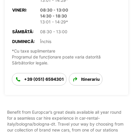
13:01 - 14:29*
VINERI:
08:30 - 13:00
14:30 - 18:30
13:01 - 14:29*
SÂMBĂTĂ:
08:30 - 13:00
DUMINICĂ:
Închis
*Cu taxe suplimentare
Programul de funcționare poate varia datorită
Sărbătorilor legale.
+39 (051) 6594301
Itinerariu
Benefit from Europcar’s great deals available all year round
for a seamless car hire experience in car-rental-
italy/bologna/bologna-dt. Travel your way by choosing from
our collection of brand new cars, from one of our stations