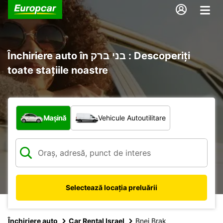
Închiriere auto în בני ברק : Descoperiți
toate stațiile noastre
Ce tip de vehicul?
Mașină
Vehicule Autoutilitare
Selectează locația preluării
Închiriere auto
Car Rental Israel
Bnei Brak