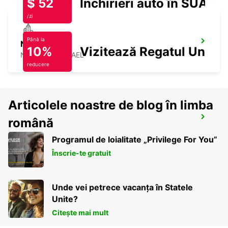
$ 52
Închirieri auto în SUA
/zi
Până la
NETANYA
10%
Vizitează Regatul Unit
NETANYA - ISRAEL
reducere
Articolele noastre de blog în limba
ASHDOD
română
ASHDOD - ISRAEL
Programul de loialitate „Privilege For You”
Înscrie-te gratuit
Unde vei petrece vacanța în Statele
Unite?
Citește mai mult