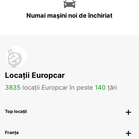
Numai mașini noi de închiriat
Locații Europcar
3835
locații Europcar în peste
140
țări
Top locații
Franța