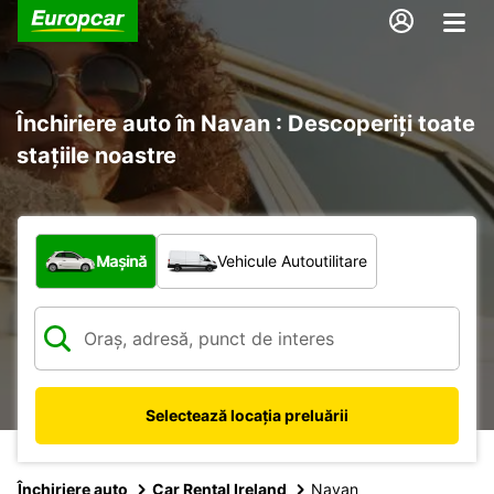
Închiriere auto în Navan : Descoperiți toate
stațiile noastre
Ce tip de vehicul?
Mașină
Vehicule Autoutilitare
Selectează locația preluării
Închiriere auto
Car Rental Ireland
Navan