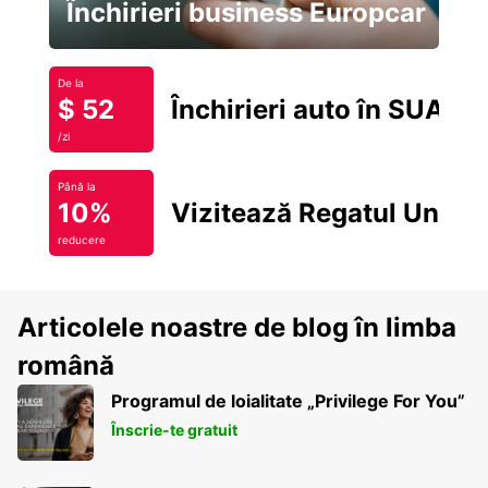
Închirieri business Europcar
De la
$ 52
Închirieri auto în SUA
/zi
Până la
10%
Vizitează Regatul Unit
reducere
Articolele noastre de blog în limba
română
Programul de loialitate „Privilege For You”
Înscrie-te gratuit