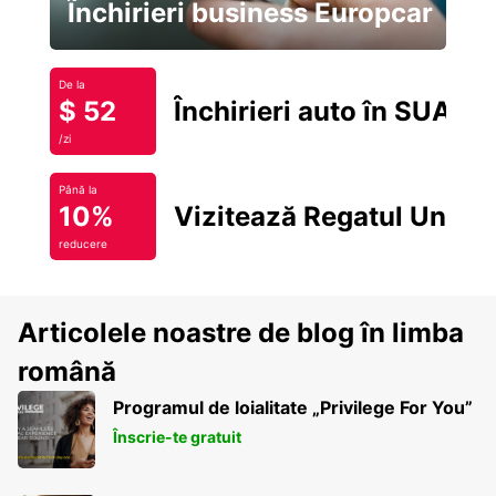
Închirieri business Europcar
De la
$ 52
Închirieri auto în SUA
/zi
Până la
10%
Vizitează Regatul Unit
reducere
Articolele noastre de blog în limba
română
Programul de loialitate „Privilege For You”
Înscrie-te gratuit