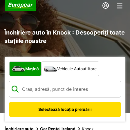
Închiriere auto în Knock : Descoperiți toate
stațiile noastre
Ce tip de vehicul?
Mașină
Vehicule Autoutilitare
Selectează locația preluării
Închiriere auto
Car Rental Ireland
Knock