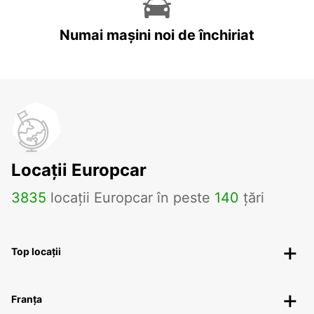
Numai mașini noi de închiriat
Locații Europcar
3835
locații Europcar în peste
140
țări
Top locații
Franța